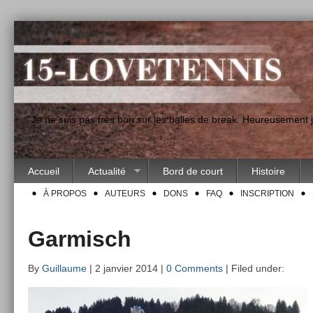
"Je ne suis pas très bon sur les balles de break. Heureusement
Accueil
Actualité
Bord de court
Histoire
À PROPOS
AUTEURS
DONS
FAQ
INSCRIPTION
Garmisch
By
Guillaume
| 2 janvier 2014 |
0 Comments
| Filed under: