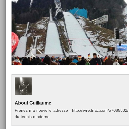
About
Guil­laume
Pre­nez ma nouvel­le ad­resse : http://livre.fnac.com/a70858
du-tennis-moderne