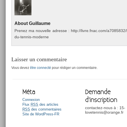
About
Guil­laume
Pre­nez ma nouvel­le ad­resse : http://livre.fnac.com/a70858
du-tennis-moderne
Laisser un commentaire
Vous devez
être connecté
pour rédiger un commentaire.
Méta
Demande
d’inscription
Connexion
Flux
RSS
des articles
contactez-nous à : 15-
RSS
des commentaires
lovetennis@orange.fr
Site de WordPress-FR