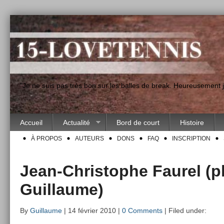
"Je ne suis pas très bon sur les balles de break. Heureusement
Accueil
Actualité
Bord de court
Histoire
À PROPOS
AUTEURS
DONS
FAQ
INSCRIPTION
Jean-Christophe Faurel (p
Guillaume)
By
Guillaume
| 14 février 2010 |
0 Comments
| Filed under: