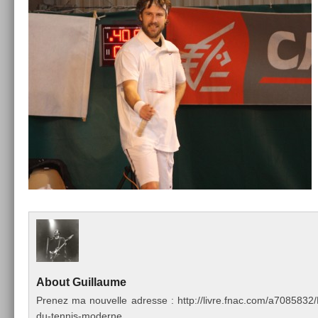
About
Guil­laume
Pre­nez ma nouvel­le ad­resse : http://livre.fnac.com/a70858
du-tennis-moderne