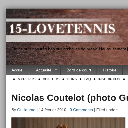
"Je ne suis pas très bon sur les balles de break. Heureusement
Accueil
Actualité
Bord de court
Histoire
À PROPOS
AUTEURS
DONS
FAQ
INSCRIPTION
Nicolas Coutelot (photo G
By
Guillaume
| 14 février 2010 |
0 Comments
| Filed under: