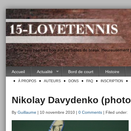
"Je ne suis pas très bon sur les balles de break. Heureusement
Accueil
Actualité
Bord de court
Histoire
À PROPOS
AUTEURS
DONS
FAQ
INSCRIPTION
Nikolay Davydenko (photo
By
Guillaume
| 10 novembre 2010 |
0 Comments
| Filed under: