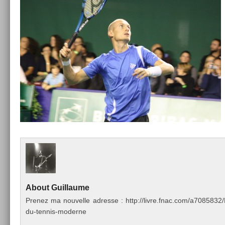
About
Guil­laume
Pre­nez ma nouvel­le ad­resse : http://livre.fnac.com/a70858
du-tennis-moderne