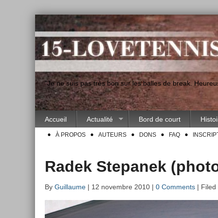
"Je ne suis pas très bon sur les balles de break. Heur
Accueil
Actualité
Bord de court
Histo
À PROPOS
AUTEURS
DONS
FAQ
INSCRIP
Radek Stepanek (photo
By
Guillaume
| 12 novembre 2010 |
0 Comments
| Filed