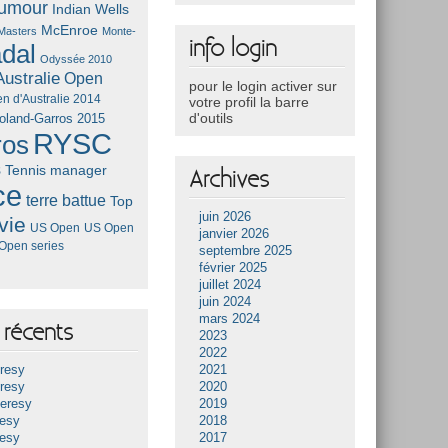
umour
Indian Wells
McEnroe
Masters
Monte-
info login
dal
Odyssée 2010
ustralie
Open
pour le login activer sur
n d'Australie 2014
votre profil la barre
d'outils
oland-Garros 2015
RYSC
ros
s
Tennis manager
Archives
ce
terre battue
Top
juin 2026
vie
US Open
US Open
janvier 2026
Open series
septembre 2025
février 2025
juillet 2024
juin 2024
mars 2024
récents
2023
2022
resy
2021
resy
2020
Heresy
2019
resy
2018
resy
2017