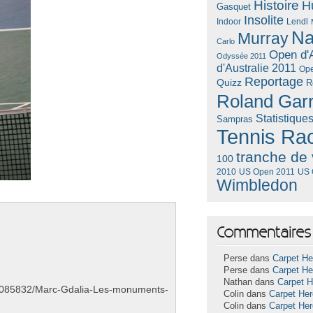
Histoire
H
Gasquet
Insolite
Lendl
Indoor
Na
Murray
Carlo
Open d'A
Odyssée 2011
d'Australie 2011
Ope
Reportage
Quizz
R
Roland Gar
Statistique
Sampras
Tennis Ra
tranche de 
100
US Open 2011
US 
2010
Wimbledon
Commentaires 
Perse dans
Carpet He
Perse dans
Carpet He
Nathan dans
Carpet 
m/a7085832/Marc-Gdalia-Les-monuments-
Colin dans
Carpet He
Colin dans
Carpet He