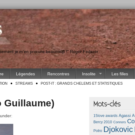
eusement je m'en procure beaucoup !" Roger Federer
ire
Légendes
Rencontres
Insolite
Les filles
TION
STREAMS
POST-IT : GRANDS CHELEMS ET STATISTIQUES
 Guillaume)
Mots-clés
 under:
Agassi
A
15love awards
Co
Bercy 2010
Connors
Djokovic
Potro