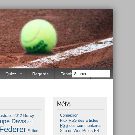
Quizz
Regards
Tennis Race
Méta
Bercy
ustralie 2012
Connexion
upe Davis
Flux
RSS
des articles
del
RSS
des commentaires
Federer
Fiction
Site de WordPress-FR