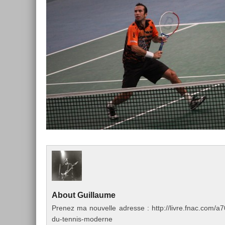
About
Guil­laume
Pre­nez ma nouvel­le ad­resse : http://livre.fnac.co
du-tennis-moderne