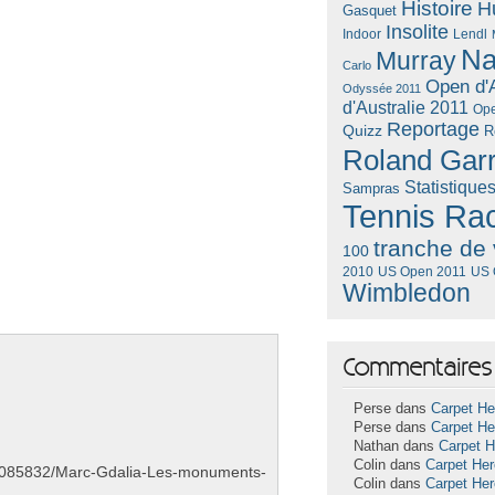
Histoire
H
Gasquet
Insolite
Lendl
Indoor
Na
Murray
Carlo
Open d'A
Odyssée 2011
d'Australie 2011
Ope
Reportage
Quizz
R
Roland Gar
Statistique
Sampras
Tennis Ra
tranche de 
100
US Open 2011
US 
2010
Wimbledon
Commentaires 
Perse dans
Carpet He
Perse dans
Carpet He
Nathan dans
Carpet 
Colin dans
Carpet He
m/a7085832/Marc-Gdalia-Les-monuments-
Colin dans
Carpet He