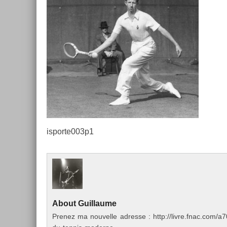
is­porte003p1
About
Guil­laume
Pre­nez ma nouvel­le ad­resse : http://livre.fnac.co