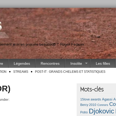
eusement je m'en procure beaucoup !" Roger Federer
ire
Légendes
Rencontres
Insolite
Les filles
TION
STREAMS
POST-IT : GRANDS CHELEMS ET STATISTIQUES
DR)
Mots-clés
under:
Agassi
A
15love awards
Co
Bercy 2010
Connors
Djokovic
Potro