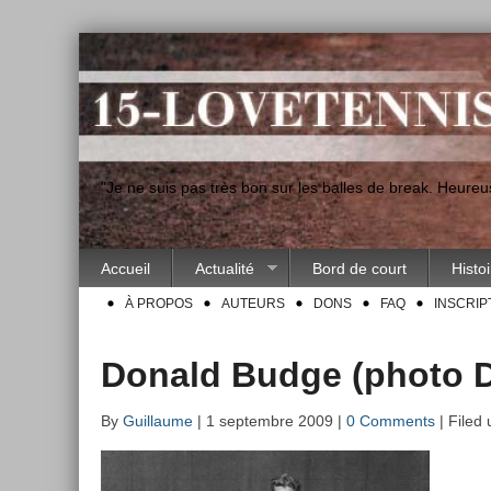
"Je ne suis pas très bon sur les balles de break. Heur
Accueil
Actualité
Bord de court
Histo
À PROPOS
AUTEURS
DONS
FAQ
INSCRIP
Donald Budge (photo 
By
Guillaume
| 1 septembre 2009 |
0 Comments
| Filed 