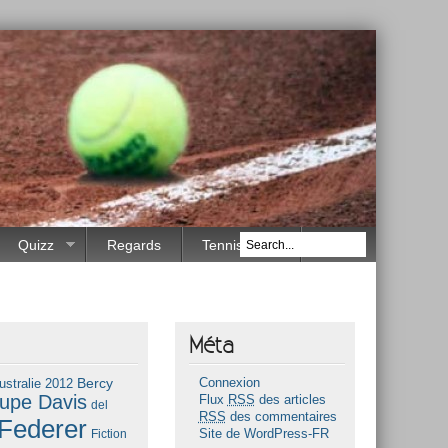
Quizz
Regards
Tennis Race
Méta
Bercy
ustralie 2012
Connexion
upe Davis
Flux
RSS
des articles
del
RSS
des commentaires
Federer
Fiction
Site de WordPress-FR