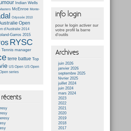
umour
Indian Wells
McEnroe
Masters
Monte-
info login
dal
Odyssée 2010
ustralie
Open
pour le login activer sur
n d'Australie 2014
votre profil la barre
d'outils
oland-Garros 2015
RYSC
ros
s
Tennis manager
Archives
ce
terre battue
Top
juin 2026
vie
US Open
US Open
janvier 2026
Open series
septembre 2025
février 2025
juillet 2024
juin 2024
mars 2024
récents
2023
2022
resy
2021
resy
2020
Heresy
2019
resy
2018
resy
2017