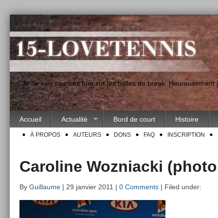
"Je ne suis pas très bon sur les balles de break. Heureusement
Accueil
Actualité
Bord de court
Histoire
À PROPOS
AUTEURS
DONS
FAQ
INSCRIPTION
Caroline Wozniacki (photo
By
Guillaume
| 29 janvier 2011 |
0 Comments
| Filed under: