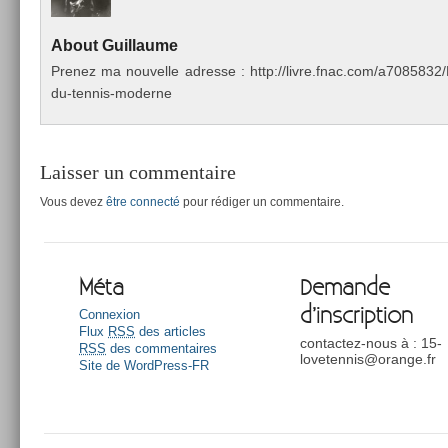
About
Guil­laume
Pre­nez ma nouvel­le ad­resse : http://livre.fnac.com/a70858
du-tennis-moderne
Laisser un commentaire
Vous devez
être connecté
pour rédiger un commentaire.
Méta
Demande
d’inscription
Connexion
Flux
RSS
des articles
contactez-nous à : 15-
RSS
des commentaires
lovetennis@orange.fr
Site de WordPress-FR