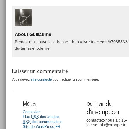
About
Guil­laume
Pre­nez ma nouvel­le ad­resse : http://livre.fnac.com/a70858
du-tennis-moderne
Laisser un commentaire
Vous devez
être connecté
pour rédiger un commentaire.
Méta
Demande
d’inscription
Connexion
Flux
RSS
des articles
contactez-nous à : 15-
RSS
des commentaires
lovetennis@orange.fr
Site de WordPress-FR