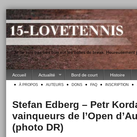
"Je ne suis pas très bon sur les balles de break. Heureusement
Accueil
Actualité
Bord de court
Histoire
À PROPOS
AUTEURS
DONS
FAQ
INSCRIPTION
Stefan Edberg – Petr Kord
vainqueurs de l’Open d’Au
(photo DR)