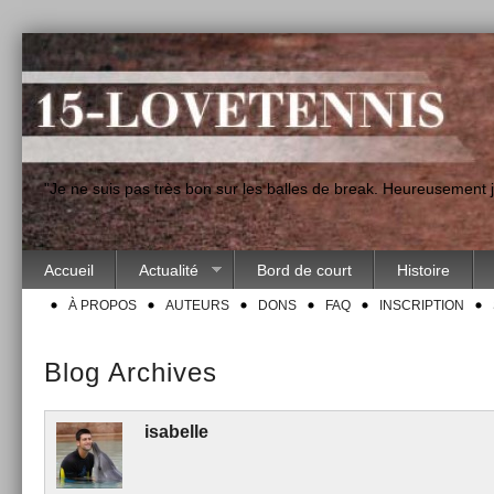
"Je ne suis pas très bon sur les balles de break. Heureusement
Accueil
Actualité
Bord de court
Histoire
À PROPOS
AUTEURS
DONS
FAQ
INSCRIPTION
Blog Archives
isabelle