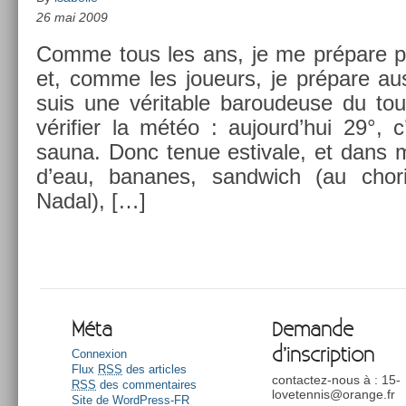
26 mai 2009
Comme tous les ans, je me prépare p
et, comme les joueurs, je prépare au
suis une vérit­able baroudeuse du tour
vérifi­er la météo : aujourd’hui 29°, c
sauna. Donc tenue es­tivale, et dans 
d’eau, bananes, sandwich (au chori
Nadal), […]
Méta
Demande
d’inscription
Connexion
Flux
RSS
des articles
contactez-nous à : 15-
RSS
des commentaires
lovetennis@orange.fr
Site de WordPress-FR