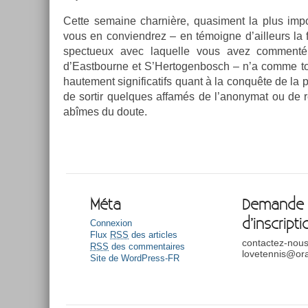
Cette semaine char­nière, quasi­ment la plus im­p
vous en con­viendrez – en témoig­ne d’ail­leurs la 
spec­tueux avec laquel­le vous avez com­menté 
d’Eastbour­ne et S’Her­togen­bosch – n’a comme t
haute­ment sig­nificatifs quant à la conquête de la 
de sor­tir quel­ques affamés de l’anonymat ou de re
abîmes du doute.
Méta
Demande
d’inscripti
Connexion
Flux
RSS
des articles
contactez-nous
RSS
des commentaires
lovetennis@ora
Site de WordPress-FR