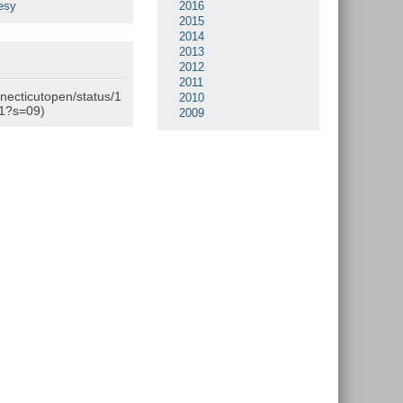
esy
2016
2015
2014
2013
2012
2011
nnecticutopen/status/1
2010
1?s=09)
2009