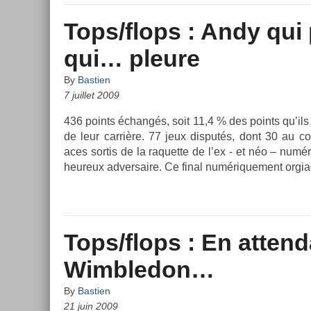
Tops/flops : Andy qui
qui… pleure
By
Bastien
7 juillet 2009
436 points échangés, soit 11,4 % des points qu’ils 
de leur carrière. 77 jeux dis­putés, dont 30 au c
aces sor­tis de la raquet­te de l’ex - et néo – numé
heureux ad­versaire. Ce final numérique­ment or­gi
Tops/flops : En attend
Wimbledon…
By
Bastien
21 juin 2009