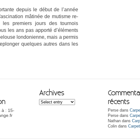
or­tante de­puis le début de l’année
fas­cina­tion mâtinée de mutis­me re­
les pre­mi­ers jours des tour­nois
ous les ans pas ap­porté d’éléments
pelouse lon­donien­ne, mais a per­mis
­plong­er quel­ques aut­res dans les
Archives
Commentai
on
récents
 à : 15-
Perse dans
Carpe
nge.fr
Perse dans
Carpe
Nathan dans
Carp
Colin dans
Carpe