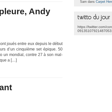
Sam dans
Carpet Her
 pleure, Andy
twitto du jour
https://twitter.com/co
09135107921487053
ont joués entre eux de­puis le début
ours d’un cin­quiè­me set épique. 50
ro un mon­di­al, con­tre 27 à son mal­
aque a […]
ant