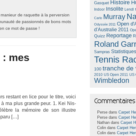
Histoire
H
Gasquet
Insolite
Lendl
Indoor
Na
 manieur de raquette à la perversion
Murray
Carlo
ommunauté de passionnés de bons mots
Open d'A
Odyssée 2011
bien ce mot de passe !
d'Australie 2011
Ope
Reportage
Quizz
R
Roland Gar
Statistique
Sampras
 : mes
Tennis Ra
tranche de 
100
US Open 2011
US 
2010
Wimbledon
 re­stant en lice pour le titre, voici
Commentaires 
e à ma plus gran­de peur. 1. Kei Nis­
élèbre la mémoire de son il­lustre
Perse dans
Carpet He
s­paru […]
Perse dans
Carpet He
Nathan dans
Carpet 
Colin dans
Carpet He
Colin dans
Carpet He