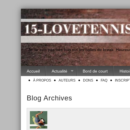
"Je ne suis pas très bon sur les balles de break. Heur
Accueil
Actualité
Bord de court
Histo
À PROPOS
AUTEURS
DONS
FAQ
INSCRIP
Blog Archives