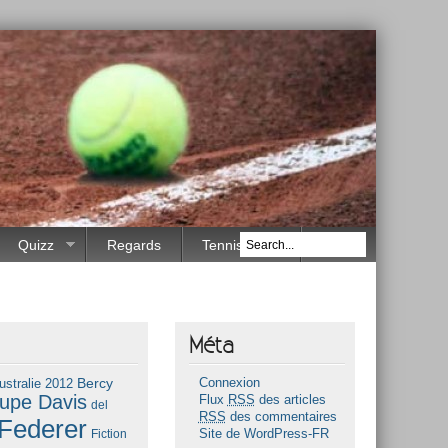
Quizz
Regards
Tennis Race
Méta
Bercy
ustralie 2012
Connexion
upe Davis
Flux
RSS
des articles
del
RSS
des commentaires
Federer
Fiction
Site de WordPress-FR