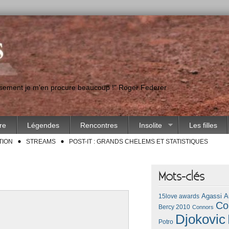
eusement je m'en procure beaucoup !" Roger Federer
ire
Légendes
Rencontres
Insolite
Les filles
TION
STREAMS
POST-IT : GRANDS CHELEMS ET STATISTIQUES
Mots-clés
Agassi
A
15love awards
Co
Bercy 2010
Connors
Djokovic
Potro