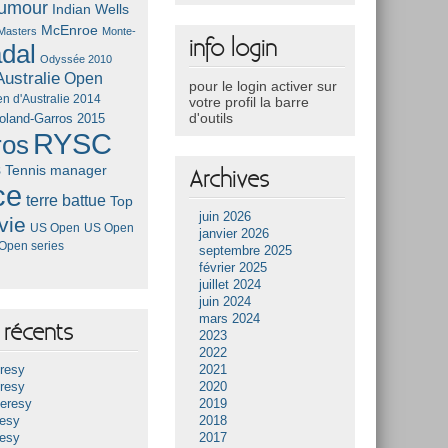
umour
Indian Wells
McEnroe
Masters
Monte-
info login
dal
Odyssée 2010
ustralie
Open
pour le login activer sur
n d'Australie 2014
votre profil la barre
d'outils
oland-Garros 2015
RYSC
ros
s
Tennis manager
Archives
ce
terre battue
Top
juin 2026
vie
US Open
US Open
janvier 2026
Open series
septembre 2025
février 2025
juillet 2024
juin 2024
mars 2024
récents
2023
2022
resy
2021
resy
2020
Heresy
2019
resy
2018
resy
2017