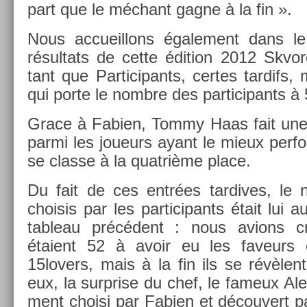
part que le méchant gagne à la fin ».
Nous ac­cueil­lons égale­ment dans le
résul­tats de cette édi­tion 2012 Skvor
tant que Par­ticipants, cer­tes tar­difs,
qui porte le nombre des par­ticipants à 
Grace à Fabi­en, Tommy Haas fait une 
parmi les joueurs ayant le mieux per­fo
se clas­se à la quat­rième place.
Du fait de ces entrées tar­dives, le
choisis par les par­ticipants était lui 
tab­leau précédent : nous av­ions cr
étaient 52 à avoir eu les faveurs
15lovers, mais à la fin ils se révèlen
eux, la sur­pr­ise du chef, le fameux Al­
ment choisi par Fabi­en et découvert pa