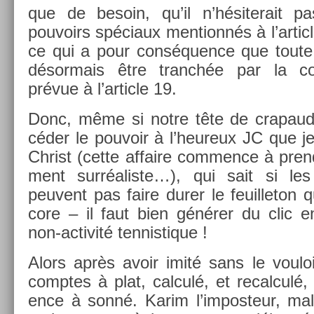
que de be­soin, qu’il n’hésiterait 
pouvoirs spéciaux men­tionnés à l’ar­tic
ce qui a pour con­séqu­ence que toute
désor­mais être tranchée par la com
prévue à l’ar­ticle 19.
Donc, même si notre tête de crapaud i
céder le pouvoir à l’heureux JC que j
Chr­ist (cette af­faire com­m­ence à pre­n
ment sur­réalis­te…), qui sait si les
peuvent pas faire durer le feuil­leton 
core – il faut bien générer du clic e
non-activité ten­nistique !
Alors après avoir imité sans le voulo
com­ptes à plat, cal­culé, et re­cal­culé,
ence à sonné. Karim l’im­posteur, mal