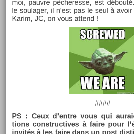
moi, pauv­re pècheres­se, est débouté
le soulag­er, il n’est pas le seul à avoi
Karim, JC, on vous at­tend !
####
PS : Ceux d’entre vous qui auraie
tions con­struc­tives à faire pour l’
invités à les faire dans un post dis­