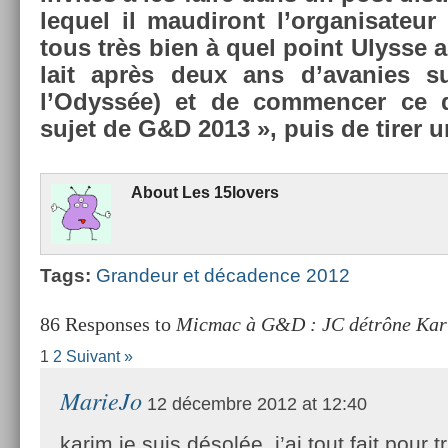
lequel il maudiront l’or­ganisateur
tous très bien à quel point Ulys­se a
lait après deux ans d’avan­ies s
l’Odyssée) et de com­menc­er ce d
sujet de G&D 2013 », puis de tirer
About
Les 15lovers
Tags:
Gran­deur et décad­ence 2012
86 Responses to
Micmac à G&D : JC détrône Kar
1
2
Suivant »
MarieJo
12 décembre 2012 at 12:40
karim je suis désolée, j’ai tout fait pour t