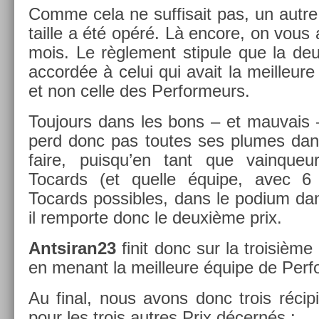
Comme cela ne suf­fisait pas, un autre
tail­le a été opéré. Là en­core, on vous
mois. Le règle­ment stipule que la de
ac­cordée à celui qui avait la meil­leu
et non celle des Per­for­meurs.
Toujours dans les bons – et mauvais 
perd donc pas toutes ses plumes dans 
faire, puis­qu’­en tant que vain­que
Tocards (et quel­le équipe, avec 6 
Tocards pos­sibles, dans le podium dans
il re­mpor­te donc le deuxième prix.
An­tsiran23
finit donc sur la troisiè­
en menant la meil­leure équipe de Per­f
Au final, nous avons donc trois récipie
pour les trois aut­res Prix décernés :