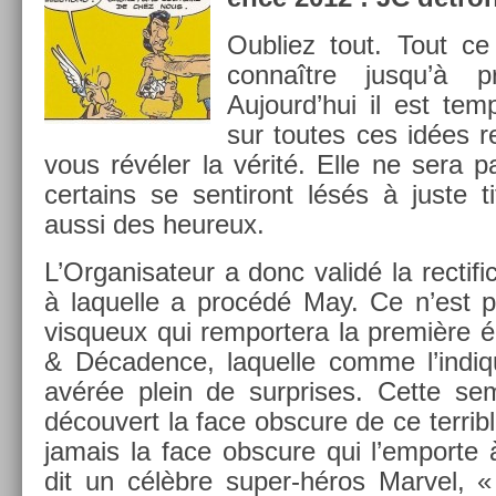
Oub­liez tout. Tout c
connaître jusqu’à p
Aujourd’hui il est temp
sur toutes ces idées r
vous révéler la vérité. Elle ne sera p
cer­tains se sen­tiront lésés à juste t
aussi des heureux.
L’Or­ganisateur a donc validé la re­ctific
à laquel­le a procédé May. Ce n’est p
vis­queux qui re­mpor­tera la première é
& Décad­ence, laquel­le comme l’in­di
avérée plein de sur­prises. Cette s
découvert la face ob­scure de ce ter­rib
jamais la face ob­scure qui l’em­porte
dit un célèbre super-héros Mar­vel, « i