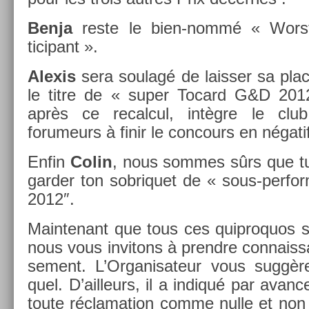
Benja
reste le bien-nommé « Wor
ticipant ».
Al­exis
sera soulagé de laiss­er sa pl
le titre de « super Tocard G&D 20
après ce re­cal­cul, intègre le clu
forumeurs à finir le con­cours en négati
Enfin
Colin
, nous som­mes sûrs que t
gard­er ton sob­riquet de « sous-perf
2012″.
Main­tenant que tous ces quip­roquos 
nous vous in­vitons à pre­ndre con­nais­
se­ment. L’Or­ganisateur vous suggère 
quel. D’ail­leurs, il a in­diqué par avan­c
toute réclama­tion comme nulle et non