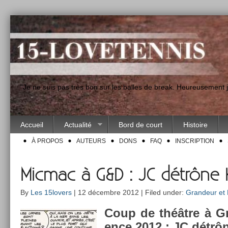
"Je ne suis pas très bon sur les balles de break. Heureusement
Accueil
Actualité
Bord de court
Histoire
À PROPOS
AUTEURS
DONS
FAQ
INSCRIPTION
Micmac à G&D : JC détrône 
By
Les 15lovers
| 12 décembre 2012 | Filed under:
Grandeur et
Coup de théâtre à G
ence 2012 : JC détrô