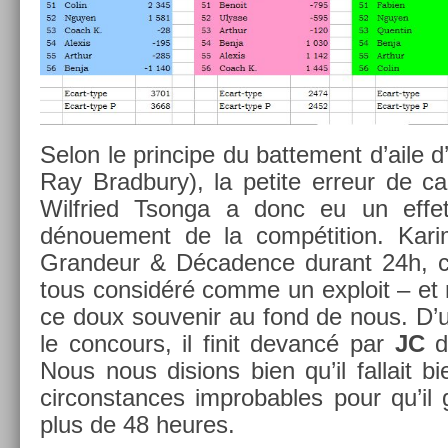
Selon le prin­cipe du bat­te­ment d’aile d’
Ray Brad­bu­ry), la petite er­reur de ca
Wilfried Tson­ga a donc eu un effet 
dénoue­ment de la com­péti­tion. Kar
Gran­deur & Décad­ence durant 24h, 
tous con­sidéré comme un ex­ploit – et 
ce doux souvenir au fond de nous. D’
le con­cours, il finit de­vancé par
JC
de
Nous nous dis­ions bien qu’il fal­lait 
cir­constan­ces im­prob­ables pour qu’il
plus de 48 heures.