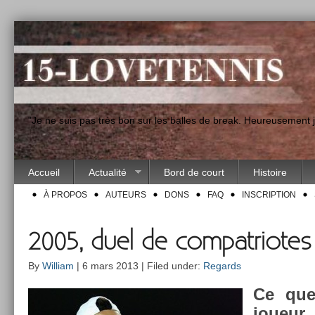
"Je ne suis pas très bon sur les balles de break. Heureusement
Accueil
Actualité
Bord de court
Histoire
À PROPOS
AUTEURS
DONS
FAQ
INSCRIPTION
2005, duel de compatriotes
By
William
| 6 mars 2013 | Filed under:
Regards
Ce que
joueur,