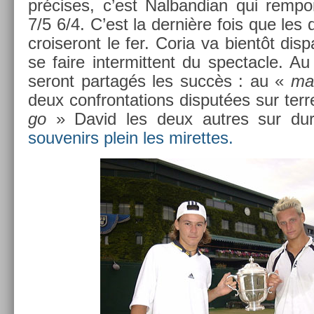
précises, c’est Nal­bandian qui re­mpor­
7/5 6/4. C’est la dernière fois que les d
croiseront le fer. Coria va bientôt dis­p
se faire in­ter­mittent du spec­tacle. Au
seront par­tagés les succès : au «
ma
deux con­fron­ta­tions dis­put­ées sur ter
go
» David les deux aut­res sur du
souvenirs plein les miret­tes.