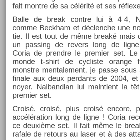
fait montre de sa célérité et ses réflexe
Balle de break con­tre lui à 4-4, N
comme Be­ckham et déclenche une nou
tie. Il est tout de même breaké mais 
un pass­ing de re­v­ers long de lign
Coria de pre­ndre le pre­mi­er set. Le 
monde t-shirt de cyc­liste oran­ge 
monstre men­tale­ment, je passe sous 
fin­ale aux deux per­dants de 2004, et
noyer. Nal­bandian lui main­tient la tê
pre­mi­er set.
Croisé, croisé, plus croisé en­core, p
accéléra­tion long de ligne ! Coria re­
ce deuxième set. Il fait même le brea
rafale de re­tours au laser et à des at­