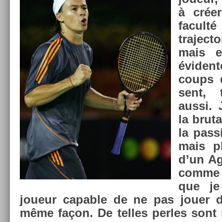
à créer
facult
trajec­
mais en
éviden
coups d
sent, 
aussi. 
la bruta
la pas­
mais pl
d’un Ag
comme 
que je
joueur cap­able de ne pas jouer d
même façon. De tel­les per­les sont