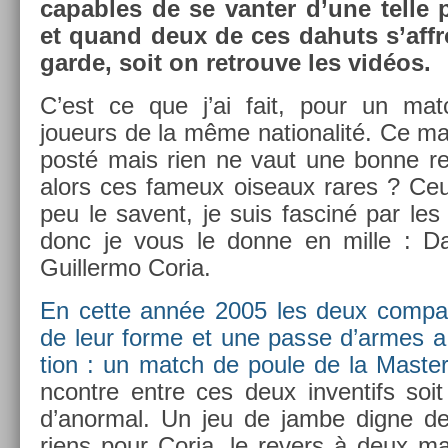
cap­ables de se van­t­er d’une telle p
et quand deux de ces dahuts s’affro
gar­de, soit on retro­uve les vidéos.
C’est ce que j’ai fait, pour un mat
joueurs de la même nationalité. Ce matc
posté mais rien ne vaut une bonne re­di
alors ces fameux oiseaux rares ? Ceux
peu le savent, je suis fas­ciné par les 
donc je vous le donne en mille : Da
Guil­lermo Coria.
En cette année 2005 les deux com­pat­
de leur forme et une passe d’armes a 
tion : un match de poule de la Mas­te
ncontre entre ces deux in­ven­tifs soit
d’anorm­al. Un jeu de jambe digne de
riens pour Coria, le re­v­ers à deux m