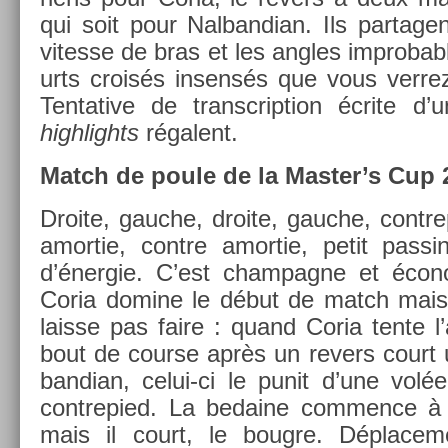
qui soit pour Nal­bandian. Ils par­tage
vites­se de bras et les an­gles im­prob­
urts croisés in­sensés que vous ver­r
Ten­tative de trans­crip­tion écrite 
highlights
régalent.
Match de poule de la Mas­ter’s Cup 
Droite, gauc­he, droite, gauc­he, con­tre
amor­tie, con­tre amor­tie, petit pass
d’éner­gie. C’est cham­pagne et écon­
Coria domine le début de match mais
lais­se pas faire : quand Coria tente l
bout de co­ur­se après un re­v­ers court 
bandian, celui-ci le punit d’une volée 
con­trepied. La be­daine com­m­ence à 
mais il court, le boug­re. Déplace