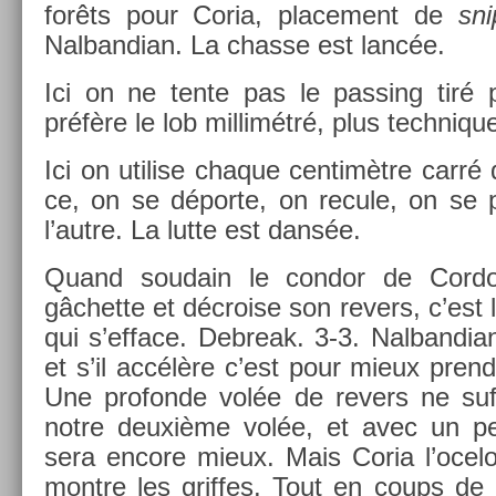
forêts pour Coria, place­ment de
sni
Nal­bandian. La chas­se est lancée.
Ici on ne tente pas le pass­ing tiré p
préfère le lob mil­limétré, plus tech­niqu
Ici on util­ise chaque cen­timètre carr
ce, on se déporte, on re­cule, on se 
l’autre. La lutte est dansée.
Quand soudain le con­dor de Cor­do
gâchet­te et décro­ise son re­v­ers, c’est
qui s’ef­face. De­break. 3-3. Nal­bandi
et s’il accélère c’est pour mieux pre­ndr
Une pro­fon­de volée de re­v­ers ne suf
notre deuxième volée, et avec un peti
sera en­core mieux. Mais Coria l’ocelo
montre les grif­fes. Tout en coups de pa