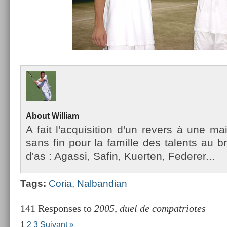
About
Wil­liam
A fait l'ac­quisi­tion d'un re­v­ers à une m
sans fin pour la famil­le des talents au b
d'as : Agas­si, Safin, Kuert­en, Feder­er...
Tags:
Coria
,
Nal­bandian
141 Responses to
2005, duel de compatriotes
1
2
3
Suivant »