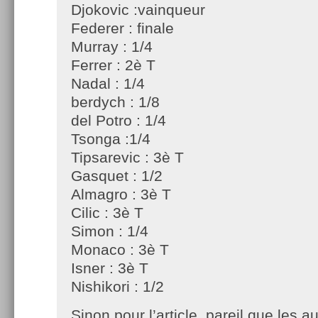
Djokovic :vainqueur
Federer : finale
Murray : 1/4
Ferrer : 2è T
Nadal : 1/4
berdych : 1/8
del Potro : 1/4
Tsonga :1/4
Tipsarevic : 3è T
Gasquet : 1/2
Almagro : 3è T
Cilic : 3è T
Simon : 1/4
Monaco : 3è T
Isner : 3è T
Nishikori : 1/2
Sinon pour l’article, pareil que les au