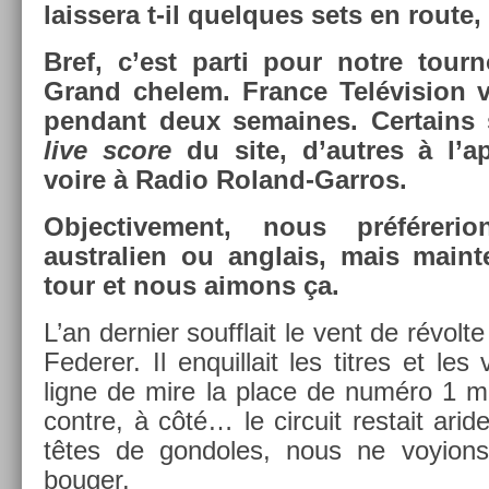
lais­sera t-il quel­ques sets en rout
Bref, c’est parti pour notre tour­
Grand chelem. Fran­ce Telévis­ion v
pen­dant deux semaines. Cer­tains
live score
du site, d’aut­res à l’a
voire à Radio Roland-Garros.
Ob­jec­tive­ment, nous préférer­i
australi­en ou an­glais, mais main­
tour et nous aimons ça.
L’an de­rni­er soufflait le vent de révolt
Feder­er. Il en­quil­lait les tit­res et le
ligne de mire la place de numéro 1 mon
con­tre, à côté… le cir­cuit re­stait arid
têtes de gon­doles, nous ne voy­ions 
boug­er.