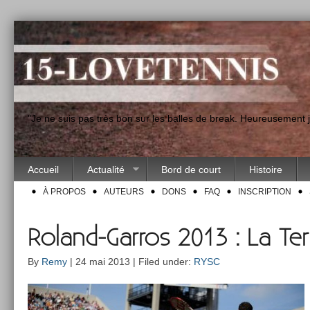
"Je ne suis pas très bon sur les balles de break. Heureusement
Accueil
Actualité
Bord de court
Histoire
À PROPOS
AUTEURS
DONS
FAQ
INSCRIPTION
Roland-Garros 2013 : La Te
By
Remy
| 24 mai 2013 | Filed under:
RYSC