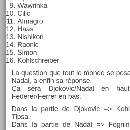
Waw­rinka
Cilic
Al­mag­ro
Haas
Nis­hikori
Raonic
Simon
Kohlschreib­er
La ques­tion que tout le monde se posai
Nadal, a enfin sa réponse.
Ça sera Djokovic/Nad­al en hau
Federer/Ferr­er en bas.
Dans la par­tie de Djokovic => Kohly,
Tipsa.
Dans la par­tie de Nadal => Fog­nini,