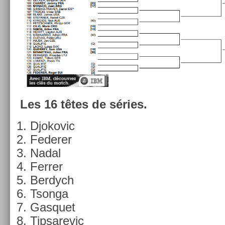
Les 16 têtes de séries.
Djokovic
Feder­er
Nadal
Ferr­er
Be­rdych
Tson­ga
Gas­quet
Tip­sarevic