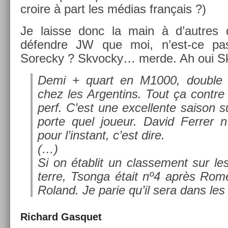
croire à part les médias français ?)
Je lais­se donc la main à d’aut­res
défendre JW que moi, n’est-ce p
Sorec­ky ? Skvoc­ky… merde. Ah oui Sk
Demi + quart en M1000, doub­le v
chez les Ar­gentins. Tout ça con­tr
perf. C’est une ex­cel­lente saison s
porte quel joueur. David Ferr­er 
pour l’instant, c’est dire.
(…)
Si on étab­lit un clas­se­ment sur le
terre, Tson­ga était nº4 après Ro
Roland. Je parie qu’il sera dans les 
Ric­hard Gas­quet