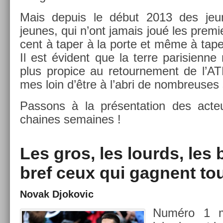
Mais de­puis le début 2013 des je
jeunes, qui n’ont jamais joué les pre­mi
cent à taper à la porte et même à taper
Il est évident que la terre parisien­ne 
plus pro­pice au re­tour­ne­ment de l
mes loin d’être à l’abri de nombreuses s
Pas­sons à la présen­ta­tion des ac­t
chaines semaines !
Les gros, les lourds, le
bref ceux qui gag­nent tou
Novak Djokovic
Numéro 1 mon