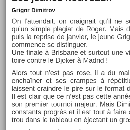
Grigor Di­mit­rov
On l’at­tendait, on craig­nait qu’il ne s
qu’un sim­ple plagiat de Roger. Mais d
puis la re­pr­ise de jan­vi­er, le jeune Gri
com­m­ence se dis­tin­gu­er.
Une fin­ale à Bris­bane et sur­tout une v
toire con­tre le Djok­er à Mad­rid !
Alors tout n’est pas rose, il a du mal
enchaîner et ses cram­pes à répéti­ti
lais­sent craindre le pire sur le for­ma
Il est clair que ce n’est pas cette année
son pre­mi­er tour­noi majeur. Mais Di­mi
con­stants progrès et il est tout à faire
trou dans le tab­leau en éjec­tant un gro