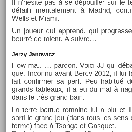
Il n’hésite pas à se dépouill­er sur le t
défail­li men­tale­ment à Mad­rid, contr
Wells et Miami.
Un joueur qui apprend, qui pro­gres­se 
bourré de talent. A suiv­re…
Jerzy Janowicz
How ma.. … par­don. Voici JJ qui déba
que. In­con­nu avant Bercy 2012, il lui f
lait con­firm­er sa perf. Peu habitué 
grands tab­leaux, il a eu du mal à nag
dans le très grand bain.
La terre bat­tue romaine lui a plu et i
sorti le grand jeu (dans tous les sens
terme) face à Tson­ga et Gas­quet.