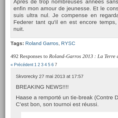
Après de trop nombreuses années sans te
enfin mon amour de jeunes­se. Et le con­st
suis ultra nul. Je com­pen­se en re­gar
Feder­er tant qu'il en est en­core temp
nuit.
Tags:
Roland Gar­ros
,
RYSC
492 Responses to
Roland-Garros 2013 : La Terre
« Précédent
1
2
3
4
5
6
7
Skvorecky
27 mai 2013 at 17:57
BREAKING NEWS!!!!
Haase a remporté un tie-break (Contre 
C’est bon, son tournoi est réussi.