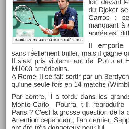
loin de­vant le
du Djok­er s
Garros : s
man­quant à 
année est dif­f
Malgré mes airs italiens, j'ai bien merdé à Rome.
Il em­por­te
sans réel­le­ment brill­er, mais il gagn
Il s’est pris violem­ment del Potro et
M1000 américains.
A Rome, il se fait sor­tir par un Be­rdych
qu’une seule fois en 14 matchs (Wimb
Par con­tre, il a tordu dans les grand
Monte-Carlo. Pour­ra t-il re­produire
Paris ? C’est la gros­se ques­tion de la 
At­ten­tion cepen­dant, l’an de­rni­er, Sep
ont été très dan­gereux pour lui.