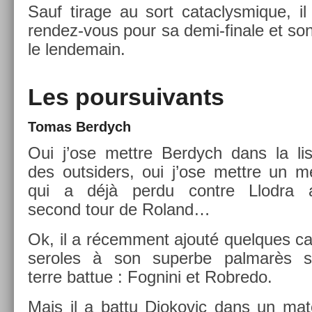
Sauf tirage au sort cat­ac­lysmique, il
rendez-vous pour sa demi-finale et son 
le len­demain.
Les pour­suivants
Tomas Be­rdych
Oui j’ose mettre Be­rdych dans la lis
des out­sid­ers, oui j’ose mettre un m
qui a déjà perdu con­tre Llod­ra 
second tour de Roland…
Ok, il a récem­ment ajouté quel­ques c
seroles à son super­be pal­marès s
terre bat­tue : Fog­nini et Rob­redo.
Mais il a battu Djokovic dans un mat