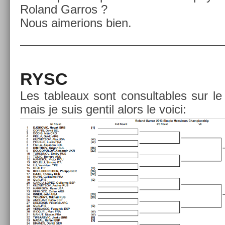
Roland Gar­ros ?
Nous aimer­ions bien.
—————————————————
RYSC
Les tab­leaux sont con­sult­ables sur 
mais je suis gen­til alors le voici: