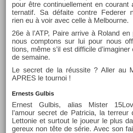
pour être con­tinuel­le­ment en co­urant 
ter­natif. Sa défaite con­tre Feder­er 
rien eu à voir avec celle à Mel­bour­ne.
26e à l’ATP, Paire ar­rive à Roland en p
nous com­ptons sur lui pour nous of­f
tions, même s’il est dif­ficile d’imagin­er
de semaine.
Le sec­ret de la réus­site ? Aller au
APRES le tour­noi !
Er­nests Gul­bis
Er­nest Gul­bis, alias Mis­t­er 15Lov
l’amour sec­ret de Pat­ricia, la ter­reur
Let­tonie et sur­tout le joueur le plus d
gereux non tête de série. Avec son fai