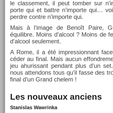
le clas­se­ment, il peut tomb­er sur n’
porte qui et battre n’im­porte qui… vo
per­dre con­tre n’im­porte qui.
Mais à l’image de Benoît Paire, Gu
équilib­re. Moins d’al­cool ? Moins de
d’al­cool seule­ment.
A Rome, il a été im­pres­sion­nant fa
céder au final. Mais aucun ef­fondre­m
jeu ahuris­sant pen­dant plus d’un set. 
nous at­tendons tous qu’il fasse des tr
final d’un Grand chelem !
Les nouveaux an­ciens
Stanis­las Waw­rinka