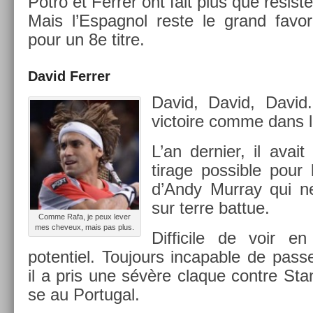
Potro et Ferr­er ont fait plus que résist­e
Mais l’Es­pagnol reste le grand favor
pour un 8e titre.
David Ferr­er
David, David, David.
vic­toire comme dans l
L’an de­rni­er, il avait
tirage pos­sible pour 
d’Andy Mur­ray qui ne 
sur terre bat­tue.
Comme Rafa, je peux lever
mes cheveux, mais pas plus.
Dif­ficile de voir en
poten­tiel. Toujours in­cap­able de pass­
il a pris une sévère claque con­tre Sta
se au Por­tug­al.