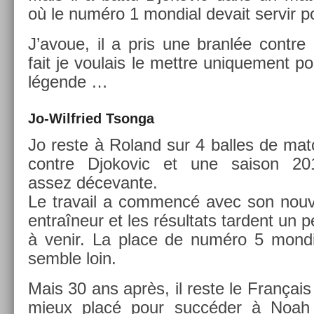
où le numéro 1 mon­di­al de­vait ser­vir po
J’avoue, il a pris une branlée con­tre
fait je voulais le mettre uni­que­ment p
légende …
Jo-Wilfried Tson­ga
Jo reste à Roland sur 4 bal­les de mat
con­tre Djokovic et une saison 20
assez décevan­te.
Le travail a com­mencé avec son nouv
entraîneur et les résul­tats tar­dent un 
à venir. La place de numéro 5 mon­di­
semble loin.
Mais 30 ans après, il reste le Français
mieux placé pour succéder à Noah