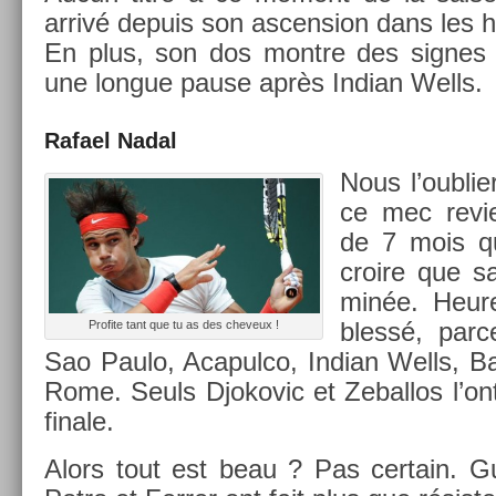
arrivé de­puis son as­cens­ion dans les 
En plus, son dos montre des sig­nes 
une lon­gue pause après In­dian Wells.
Rafael Nadal
Nous l’oub­lie
ce mec re­vi
de 7 mois qu
croire que sa
minée. Heure
blessé, parc
Pro­fite tant que tu as des cheveux !
Sao Paulo, Acapul­co, In­dian Wells, Ba
Rome. Seuls Djokovic et Zebal­los l’ont
fin­ale.
Alors tout est beau ? Pas cer­tain. Gul­