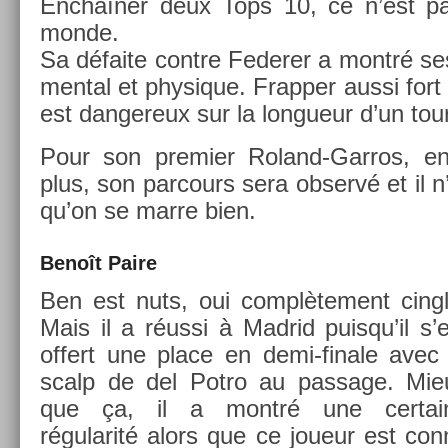
Enchaîner deux Tops 10, ce n’est pa
monde.
Sa défaite con­tre Feder­er a montré ses l
ment­al et physique. Frapp­er aussi for
est dan­gereux sur la lon­gueur d’un tour
Pour son pre­mi­er Roland-Garros, e
plus, son par­cours sera ob­servé et il n
qu’on se marre bien.
Benoît Paire
Ben est nuts, oui com­plète­ment cingl
Mais il a réussi à Mad­rid puis­qu’il s’
of­fert une place en demi-finale avec 
scalp de del Potro au pas­sage. Mie
que ça, il a montré une cer­tai
régularité alors que ce joueur est con