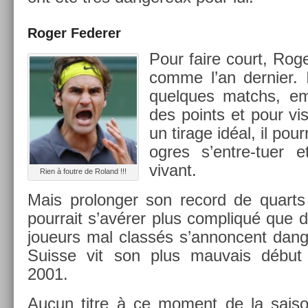
Roger Feder­er
Pour faire court, Roger
comme l’an de­rni­er. 
quel­ques matchs, em­
des points et pour visi
un tirage idéal, il pour­
ogres s’entre-tuer et
vivant.
Rien à fout­re de Roland !!!
Mais pro­long­er son re­cord de quar
pour­rait s’avérer plus com­pliqué que d
joueurs mal classés s’an­non­cent dan­g
Suis­se vit son plus mauvais début
2001.
Aucun titre à ce mo­ment de la saiso