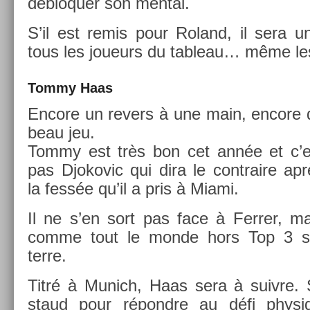
débloqu­er son ment­al.
S’il est remis pour Roland, il sera u
tous les joueurs du tab­leau… même les
Tommy Haas
En­core un re­v­ers à une main, en­core
beau jeu.
Tommy est très bon cet année et c’e
pas Djokovic qui dira le contra­ire ap
la fessée qu’il a pris à Miami.
Il ne s’en sort pas face à Ferr­er, ma
comme tout le monde hors Top 3 s
terre.
Titré à Munich, Haas sera à suiv­re. 
staud pour répondre au défi physiq