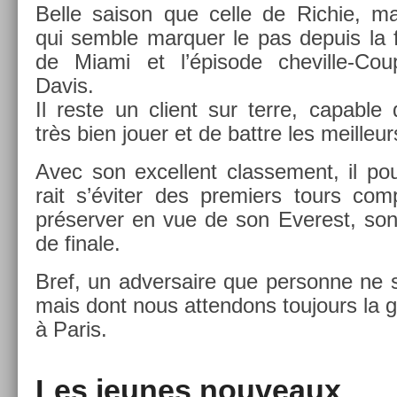
Belle saison que celle de Ric­hie, ma
qui semble mar­qu­er le pas de­puis la 
de Miami et l’épisode cheville-Cou
Davis.
Il reste un client sur terre, cap­able
très bien jouer et de battre les meil­leur
Avec son ex­cel­lent clas­se­ment, il po
rait s’éviter des pre­mi­ers tours com
préserv­er en vue de son Ever­est, son
de fin­ale.
Bref, un ad­versaire que per­son­ne ne s
mais dont nous at­tendons toujours la g
à Paris.
Les jeunes nouveaux