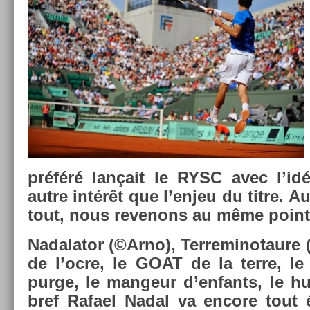
préféré lançait le RYSC avec l’idée
autre intérêt que l’enjeu du titre. A
tout, nous re­venons au même point
Nadalator (©Arno), Ter­reminotaure (
de l’ocre, le GOAT de la terre, le 
purge, le man­geur d’en­fants, le h
bref Rafael Nadal va en­core tout é