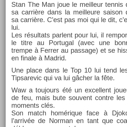
Stan The Man joue le meil­leur ten­nis
sa carrière dans la meil­leure saison 
sa carrière. C’est pas moi qui le dit, c’
lui.
Les résul­tats par­lent pour lui, il re­mpor
le titre au Por­tug­al (avec une bon
trem­pe à Ferr­er au pas­sage) et se hi
en fin­ale à Mad­rid.
Une place dans le Top 10 lui tend les
Tip­sarevic qui va lui gâcher la fête.
Waw a toujours été un ex­cel­lent joueu
de feu, mais bute souvent con­tre les 
mo­ments clés.
Son match homérique face à Djoko
l’arrivée de Nor­man en tant que co