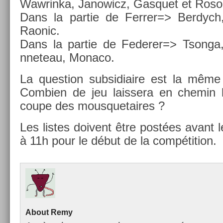
Waw­rinka, Janowicz, Gas­quet et Rosol
Dans la par­tie de Ferr­er=> Be­rdych, 
Raonic.
Dans la par­tie de Feder­er=> Tson­ga
nneteau, Monaco.
La ques­tion sub­sidiaire est la même q
Com­bi­en de jeu lais­sera en chemin 
coupe des mous­quetaires ?
Les li­stes doivent être postées avant 
à 11h pour le début de la com­péti­tion.
About
Remy