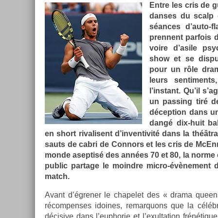
Entre les cris de gu
dan­ses du scalp o
séances d’auto-fla
pre­nnent par­fois 
voire d’asile psyc
show et se dis­put
pour un rôle drama
leurs sen­ti­ment
l’instant. Qu’il s’
un pass­ing tiré d
décep­tion dans un
dangé dix-huit ba
en short rivalisent d’in­ventivité dans la théâtra
sauts de cabri de Con­nors et les cris de McEn­
monde as­ep­tisé des années 70 et 80, la norme
pub­lic par­tage le moindre micro-évènement 
match.
Avant d’égren­er le chapelet des « drama queens 
récom­penses idoines, re­mar­quons que la célébra­
décisive dans l’eup­horie et l’exul­ta­tion frénétiq