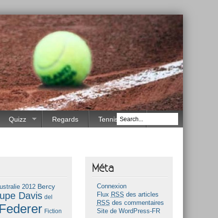
Quizz
Regards
Tennis Race
Méta
Bercy
ustralie 2012
Connexion
upe Davis
Flux
RSS
des articles
del
RSS
des commentaires
Federer
Fiction
Site de WordPress-FR