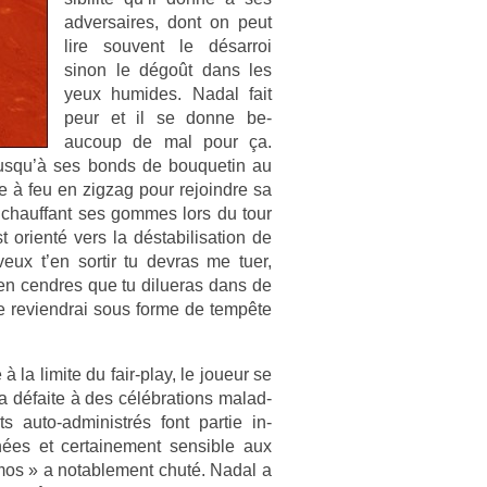
ad­versaires, dont on peut
lire souvent le désar­roi
sinon le dégoût dans les
yeux humides. Nadal fait
peur et il se donne be­
aucoup de mal pour ça.
s jusqu’à ses bonds de bouquetin au
se à feu en zig­zag pour re­joindre sa
chauf­fant ses gom­mes lors du tour
st orienté vers la déstabilisa­tion de
veux t’en sor­tir tu de­vras me tuer,
en cendres que tu di­lueras dans de
e re­viendrai sous forme de tempête
à la li­mite du fair-play, le joueur se
a défaite à des célébra­tions mal­ad­
s auto-administrés font par­tie in­
es et cer­taine­ment sen­sib­le aux
mos » a notab­le­ment chuté. Nadal a