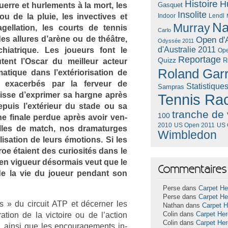
Histoire
H
er­re et hur­le­ments à la mort, les
Gasquet
Insolite
u de la pluie, les in­vec­tives et
Lendl
Indoor
Na
Murray
gellation, les co­urts de ten­nis
Carlo
des al­lures d’arène ou de théâtre,
Open d'A
Odyssée 2011
d'Australie 2011
­hiat­rique. Les joueurs font le
Ope
Reportage
Quizz
R
ent l’Oscar du meil­leur ac­teur
Roland Gar
tique dans l’extériorisa­tion de
s, ex­acerbés par la fer­veur de
Statistique
Sampras
agis­se d’exprim­er sa hargne après
Tennis Ra
e­puis l’extérieur du stade ou sa
tranche de 
100
e fin­ale per­due après avoir ven­
US Open 2011
US 
2010
l­les de match, nos dramatur­ges
Wimbledon
lisa­tion de leurs émo­tions.
Si les
roe étaient des curiosités dans le
 en vigueur désor­mais veut que le
Commentaires 
de la vie du joueur pen­dant son
Perse dans
Carpet He
Perse dans
Carpet He
» du cir­cuit ATP et décern­er les
Nathan dans
Carpet 
tion de la vic­toire ou de l’ac­tion
Colin dans
Carpet He
Colin dans
Carpet He
ue, ainsi que les en­courage­ments in­