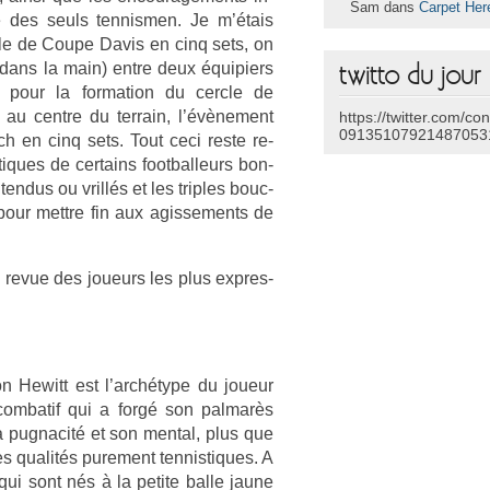
Sam dans
Carpet Her
 des seuls ten­nism­en. Je m’étais
­le de Coupe Davis en cinq sets, on
 dans la main) entre deux équipi­ers
twitto du jour
pour la for­ma­tion du cercle de
 au centre du ter­rain, l’évène­ment
https://twitter.com/co
09135107921487053
h en cinq sets. Tout ceci reste re­
iques de cer­tains foot­balleurs bon­
ten­dus ou vrillés et les tri­ples bouc­
pour mettre fin aux agis­se­ments de
 revue des joueurs les plus ex­pres­
on Hewitt est l’archétype du joueur
-combatif qui a forgé son pal­marès
a pug­nacité et son ment­al, plus que
s qualités pure­ment ten­nistiques. A
qui sont nés à la petite balle jaune