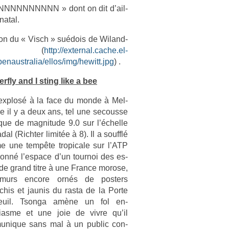
NNNNNNNNNN » dont on dit d’ail­
nat­al.
a­tion du « Visch » suédois de Wiland­
 (
http://external.cache.el-
naustralia/ellos/img/hewitt.jpg
) .
erf­ly and I sting like a bee
ex­plosé à la face du monde à Mel­
ne il y a deux ans, tel une secous­se
ique de mag­nitude 9.0 sur l’échel­le
al (Richt­er limitée à 8). Il a soufflé
 une tempête tropicale sur l’ATP
donné l’es­pace d’un tour­noi des es­
 de grand titre à une Fran­ce morose,
murs en­core ornés de post­ers
îchis et jaunis du rasta de la Porte
teuil. Tson­ga amène un fol en­
ias­me et une joie de vivre qu’il
unique sans mal à un pub­lic con­