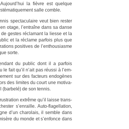
 Aujourd’hui la fièvre est quel­que
ystématique­ment salle com­ble.
nis spec­taculaire veut bien re­st­er
c en otage, l’entraîne dans sa danse
e ges­tes réclamant la li­es­se et la
ub­lic et la réclame par­fois plus que
ra­tions positives de l’enthousias­me
que sorte.
­dant du pub­lic dont il a par­fois
le fait qu’il n’ait pas réussi à l’em­
que­ment sur des fac­teurs endogènes
 hors des li­mites du court une motiva­
l (bar­belé) de son ten­nis.
ustra­tion extrême qu’il lais­se trans­
st­er s’en­rail­le. Auto-flagellation,
digne d’un charolais, il semble dans
a misère du monde et s’en­fonce dans