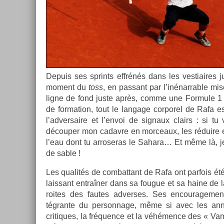
De­puis ses sprints effrénés dans les ves­tiaire
mo­ment du
toss
, en pas­sant par l’inénarr­able mi
ligne de fond juste après, comme une For­mule 1 
de for­ma­tion, tout le lan­gage cor­porel de Rafa e
l’ad­versaire et l’envoi de sig­naux clairs : si tu 
découp­er mon cadav­re en mor­ceaux, les réduire 
l’eau dont tu ar­roseras le Sahara… Et même là, j
de sable !
Les qualités de com­bat­tant de Rafa ont par­fois été 
lais­sant entraîner dans sa fougue et sa haine de l
roites des fautes ad­verses. Ses en­courage­ment
tégran­te du per­son­nage, même si avec les anné
critiques, la fréqu­ence et la véhémence des « Va