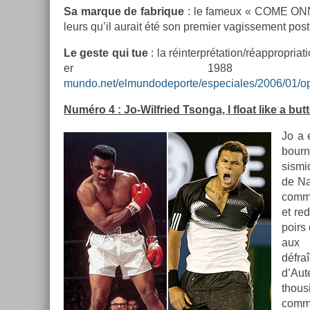
Sa mar­que de fab­rique
: le fameux « COME ON
leurs qu’il aurait été son pre­mi­er vagis­se­ment post­
Le geste qui tue
: la réin­terprétation/réapprop­ri
er 1988
mundo.net/elmundodeporte/especiales/2006/01/ope
Numéro 4 : Jo-Wilfried Tson­ga, I float like a but­t
Jo a 
bour­
sis­m
de Nad
comme
et re­
poirs
aux 
défra
d’Au
thous
com­m