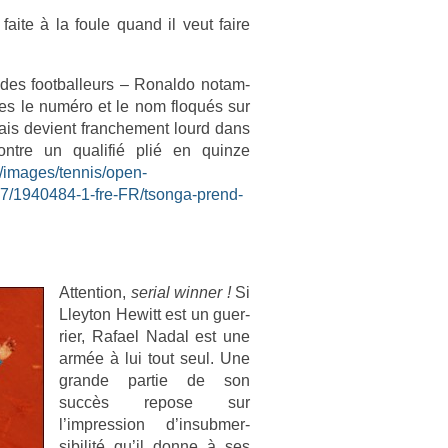
er faite à la foule quand il veut faire
es foot­balleurs – Ronal­do notam­
ces le numéro et le nom floqués sur
ais de­vient franche­ment lourd dans
con­tre un qualifié plié en quin­ze
e/images/tennis/open-
167/1940484-1-fre-FR/tsonga-prend-
At­ten­tion,
seri­al winn­er !
Si
Lleyton Hewitt est un guer­
ri­er, Rafael Nadal est une
armée à lui tout seul. Une
gran­de par­tie de son
succès re­pose sur
l’impress­ion d’in­submer­
sibilité qu’il donne à ses