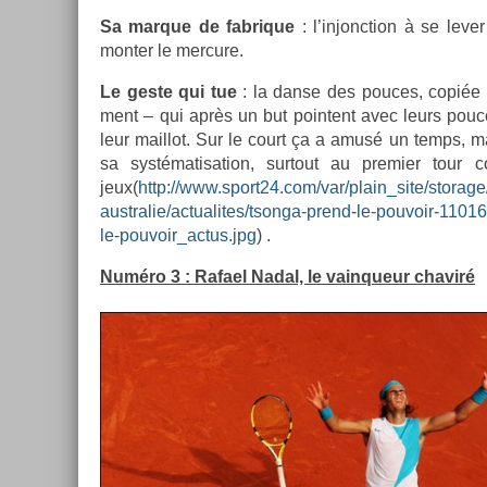
Sa mar­que de fab­rique
: l’in­jonc­tion à se lev
mont­er le mer­cure.
Le geste qui tue
: la danse des pouces, copiée d
ment – qui après un but poin­tent avec leurs pou
leur mail­lot. Sur le court ça a amusé un temps, m
sa systématisa­tion, sur­tout au pre­mi­er tour 
jeux(
http://www.sport24.com/var/plain_site/storag
australie/actualites/tsonga-prend-le-pouvoir-110
le-pouvoir_actus.jpg
) .
Numéro 3 : Rafael Nadal, le vain­queur chaviré