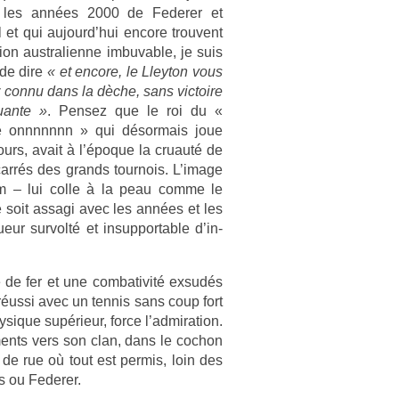
 les années 2000 de Feder­er et
 et qui aujourd’hui en­core trouvent
tion australien­ne im­buv­able, je suis
 de dire
« et en­core, le Lleyton vous
z connu dans la dèche, sans vic­toire
uan­te »
. Pen­sez que le roi du «
 onnnnnnn » qui désor­mais joue
tours, avait à l’époque la cruauté de
carrés des grands tour­nois. L’image
0cm – lui colle à la peau comme le
 soit as­sagi avec les années et les
ueur sur­volté et in­sup­port­able d’in­
é de fer et une com­bativité exsudés
éussi avec un ten­nis sans coup fort
ysique supérieur, force l’ad­mira­tion.
­ments vers son clan, dans le co­chon
 de rue où tout est per­mis, loin des
s ou Feder­er.