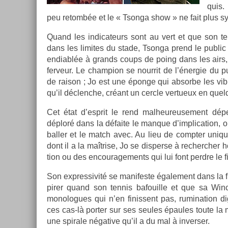
quis.
peu re­tombée et le « Tson­ga show » ne fait plus s
Quand les in­dicateurs sont au vert et que son ten­
dans les li­mites du stade, Tson­ga prend le pub­li
end­iablée à grands coups de poing dans les airs, d
fer­veur. Le champ­ion se nour­rit de l’éner­gie du p
de raison ; Jo est une éponge qui ab­sor­be les vib­
qu’il déclenche, créant un cercle vert­ueux en quel­
Cet état d’esprit le rend mal­heureuse­ment dépen
déploré dans la défaite le man­que d’implica­tion, ou 
ball­er et le match avec. Au lieu de com­pt­er uni­
dont il a la maîtrise, Jo se dis­per­se à re­cherch­er
tion ou des en­courage­ments qui lui font per­dre le fi
Son ex­pres­sivité se man­ifes­te égale­ment dans la fr
pir­er quand son ten­nis bafouil­le et que sa Winche
mono­logues qui n’en fin­is­sent pas, rumina­tion 
ces cas-là port­er sur ses seules épaules toute l
une spirale négative qu’il a du mal à in­vers­er.