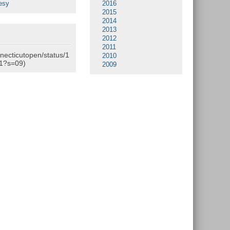
esy
2016
2015
2014
2013
2012
2011
nnecticutopen/status/1
2010
1?s=09)
2009