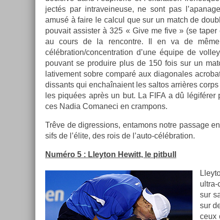
jectés par in­traveineuse, ne sont pas l’apanage
amusé à faire le cal­cul que sur un match de doub
pouvait as­sist­er à 325 « Give me five » (se taper
au cours de la re­ncontre. Il en va de même 
célébration/con­centra­tion d’une équipe de vol­ley
pouvant se pro­duire plus de 150 fois sur un matc
lative­ment sobre com­paré aux di­agonales ac­robat
dissants qui en­chaî­naient les sal­tos arrières corps 
les piquées après un but. La FIFA a dû légiférer 
ces Nadia Com­aneci en cram­pons.
Trêve de di­gress­ions, en­tamons notre pas­sage en
sifs de l’élite, des rois de l’auto-célébration.
Numéro 5 : Lleyton Hewitt, le pit­bull
Lleyt
ultra
sur s
sur de
ceux 