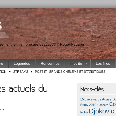
eusement je m'en procure beaucoup !" Roger Federer
ire
Légendes
Rencontres
Insolite
Les filles
TION
STREAMS
POST-IT : GRANDS CHELEMS ET STATISTIQUES
s actuels du
Mots-clés
Agassi
A
15love awards
Co
Bercy 2010
Connors
p 5
Djokovic
Potro