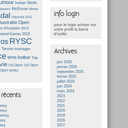
umour
Indian Wells
McEnroe
Masters
Monte-
info login
dal
Odyssée 2010
ustralie
Open
pour le login activer sur
n d'Australie 2014
votre profil la barre
d'outils
oland-Garros 2015
RYSC
ros
s
Tennis manager
Archives
ce
terre battue
Top
juin 2026
vie
US Open
US Open
janvier 2026
Open series
septembre 2025
février 2025
juillet 2024
juin 2024
mars 2024
récents
2023
2022
resy
2021
resy
2020
Heresy
2019
resy
2018
resy
2017