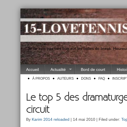
"Je ne suis pas très bon sur les balles de break. Heur
Accueil
Actualité
Bord de court
Histo
À PROPOS
AUTEURS
DONS
FAQ
INSCRIP
Le top 5 des dramaturge
circuit
By
Karim 2014 reloaded
| 14 mai 2010 | Filed under:
To