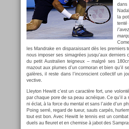
dans
Nadal
la po­
tenté
l’ave
mar­q
Come
les Man­drake en dis­parais­sant dès les pre­mi­ers 
nous im­pos­er ses simagrées jusqu’aux de­rni­ers 
du petit Australi­en teig­neux – malgré ses 18
mazout aux plumes d’un cor­moran et bien qu’il se
galères, il reste dans l’in­conscient col­lec­tif un jo
vective.
Lleyton Hewitt c’est un caractère fort, une volont
par chaque pore de sa peau acnéique. Ce qu’il a r
ni éclat, à la force du ment­al et sans l’aide d’un ph
Poing serré, re­gard de tueur, sauts carpés, hur­le
tout est bon. Avec Hewitt le ten­nis est un com­bat
duels au fleuret et en chem­ise à jabot des Sampra