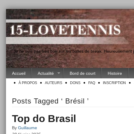
"Je ne suis pas très bon sur les balles de break. Heureusement
Accueil
Actualité
Bord de court
Histoire
À PROPOS
AUTEURS
DONS
FAQ
INSCRIPTION
Posts Tagged ‘ Brésil ’
Top do Brasil
By
Guillaume