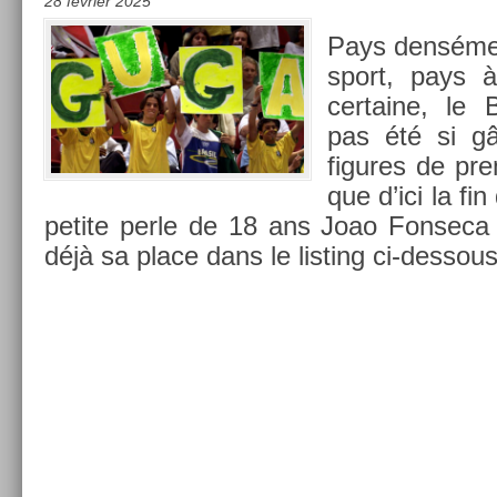
28 février 2025
Pays densémen
sport, pays à 
cer­taine, le 
pas été si g
figures de pre­
que d’ici la fi
petite perle de 18 ans Joao Fon­seca p
déjà sa place dans le li­st­ing ci-dessous