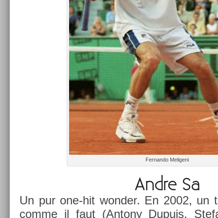
Fer­nando Meligeni
Andre Sa
Un pur one-hit won­d­er. En 2002, un t
comme il faut (An­tony Dupuis, Stef