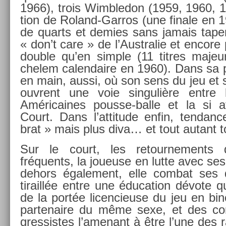
1966), trois Wimbledon (1959, 1960, 1
tion de Roland-Garros (une fin­ale en 19
de quarts et de­m­ies sans jamais taper
« don’t care » de l’Australie et en­core 
doub­le qu’en sim­ple (11 tit­res maj
chelem calen­daire en 1960). Dans sa pr
en main, aussi, où son sens du jeu et 
ouv­rent une voie sin­guliè­re entre 
Américaines pousse-balle et la si at
Court. Dans l’at­titude enfin, ten­da
brat » mais plus diva… et tout autant to
Sur le court, les re­tour­ne­ments 
fréquents, la joueuse en lutte avec ses
dehors égale­ment, elle com­bat ses d
tiraillée entre une éduca­tion dévote qui
de la portée li­cen­cieuse du jeu en b
par­tenaire du même sexe, et des con­
gres­sistes l’amenant à être l’une des r