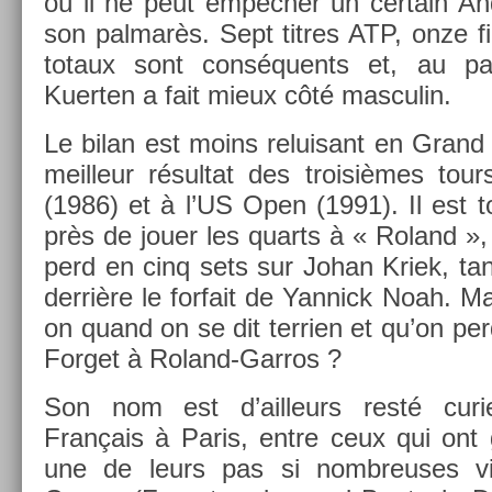
où il ne peut empêcher un cer­tain Andr
son pal­marès. Sept tit­res ATP, onze fin
totaux sont con­séquents et, au pa
Kuert­en a fait mieux côté mas­culin.
Le bilan est moins re­luisant en Gran
meil­leur résul­tat des troisiè­mes to
(1986) et à l’US Open (1991). Il est t
près de jouer les quarts à « Roland », 
perd en cinq sets sur Johan Kriek, tan­d
derrière le for­fait de Yan­nick Noah. Ma
on quand on se dit ter­ri­en et qu’on p
For­get à Roland-Garros ?
Son nom est d’ail­leurs resté curi
Français à Paris, entre ceux qui ont gr
une de leurs pas si nombreuses vic