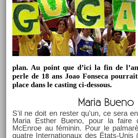
plan. Au point que d’ici la fin de l’an
perle de 18 ans Joao Fon­seca pour­rait
place dans le cast­ing ci-dessous.
Maria Bueno
S’il ne doit en re­st­er qu’un, ce sera en
Maria Esth­er Bueno, pour la faire co
McEn­roe au féminin. Pour le pal­marès,
quat­re In­ter­nationaux des États-Unis