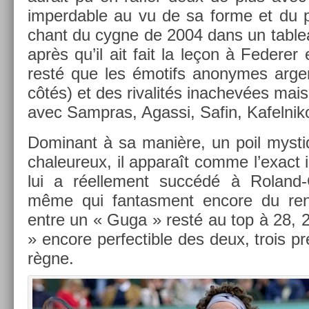
im­perd­able au vu de sa forme et du p
chant du cygne de 2004 dans un tab­leau
après qu’il ait fait la leçon à Feder­er 
resté que les émotifs an­onymes ar­ge
côtés) et des rivalités in­ac­hevées mai
avec Sampras, Agas­si, Safin, Kafel­nik
Dominant à sa manière, un poil mys­tiq
chaleureux, il ap­paraît comme l’exact in
lui a réel­le­ment succédé à Roland
même qui fan­tas­ment en­core du r
entre un « Guga » resté au top à 28, 2
» en­core per­fec­tible des deux, trois
règne.