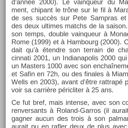
d’année 2000). Le vain­queur du Mast
ment, chipant le trône sur le fil à Mar
de ses succès sur Pete Sampras et A
des deux ul­times matchs de la saison. 
son temps, doub­le vain­queur à Mona
Rome (1999) et à Ham­bourg (2000). Ce
dait qu’à étendre son ter­rain de cha
cinnati 2001, un In­dianapolis 2000 qui n
un Mast­ers 1000 avec son en­chaî­ne­me
et Safin en 72h, ou des fin­ales à Miam
Wells en 2003), avant d’être rattrapé p
voir sa carrière péric­lit­er à 25 ans.
Ce fut bref, mais in­ten­se, avec son 
re­nver­sants à Roland-Garros (il aurai
gagn­er aucun des trois à son pal­ma
aurait pu en rafl­er deux de plus avec 