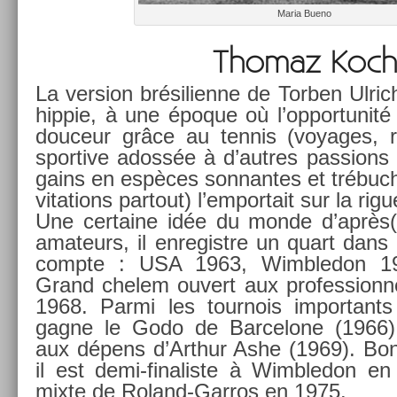
Maria Bueno
Thomaz Koch
La vers­ion brésilien­ne de Torb­en Ul­ri
hip­pie, à une époque où l’op­portunité
douceur grâce au ten­nis (voyages, re­
spor­tive adossée à d’aut­res pass­ions 
gains en espèces son­nantes et trébuc­
vita­tions par­tout) l’em­portait sur la ri
Une cer­taine idée du monde d’après(
amateurs, il en­registre un quart dan
com­pte : USA 1963, Wimbledon 196
Grand chelem ouvert aux pro­fes­sion­
1968. Parmi les tour­nois im­por­tant
gagne le Godo de Bar­celone (1966),
aux dépens d’Arthur Ashe (1969). Bon 
il est demi-finaliste à Wimbledon e
mixte de Roland-Garros en 1975.