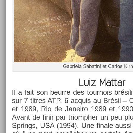
Gab­riela Sabatini et Car­los Kir
Luiz Mat­tar
Il a fait son be­ur­re des tour­nois brésil
sur 7 tit­res ATP, 6 ac­quis au Brésil 
et 1989, Rio de Janeiro 1989 et 199
Avant de finir par tri­omph­er un peu p
Spr­ings, USA (1994). Une fin­ale aussi