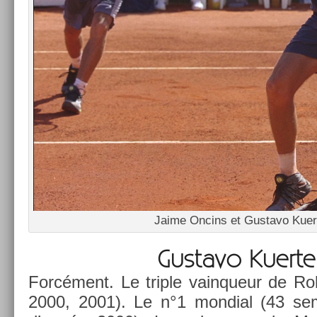
Jaime On­cins et Gus­tavo Kuer
Gus­tavo Kuert­
Forcément. Le tri­ple vain­queur de R
2000, 2001). Le n°1 mon­di­al (43 sem