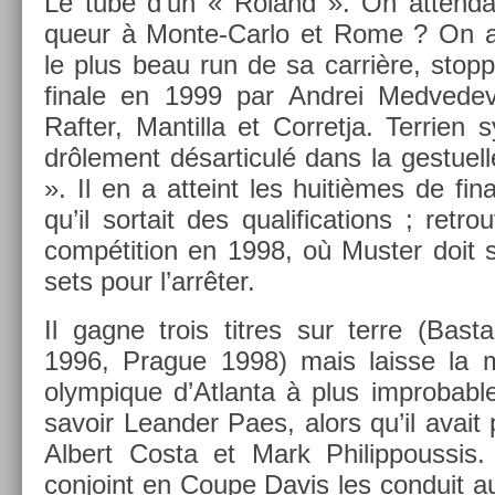
Le tube d’un « Roland ». On at­tenda
queur à Monte-Carlo et Rome ? On au
le plus beau run de sa carrière, stopp
fin­ale en 1999 par An­drei Med­vedev
Raft­er, Man­til­la et Cor­ret­ja. Ter­ri­e
drôle­ment désar­ticulé dans la ges­tuel­
». Il en a at­teint les huitièmes de fin
qu’il sor­tait des qualifica­tions ; retr
com­péti­tion en 1998, où Must­er doit 
sets pour l’arrêter.
Il gagne trois tit­res sur terre (Bas­
1996, Prague 1998) mais lais­se la mé
olym­pique d’At­lanta à plus im­prob­abl
savoir Leand­er Paes, alors qu’il avait p
Al­bert Costa et Mark Philip­pous­sis
con­joint en Coupe Davis les con­duit aus