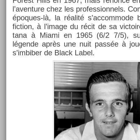
Forest Hills en 1967, mais re­non­ce en
l’aven­ture chez les pro­fes­sion­nels.
époques-là, la réalité s’ac­commode 
fic­tion, à l’image du récit de sa vic­to
tana à Miami en 1965 (6/2 7/5), sur
légende après une nuit passée à joue
s’im­bib­er de Black Label.