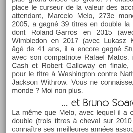
place le cur­seur de la valeur des ac­c
at­tendant, Mar­celo Melo, 273e mon­d
2005, a gagné 39 tit­res en doub­le la 
dont Roland-Garros en 2015 (ave
Wimbledon en 2017 (avec Lukasz Ku
âgé de 41 ans, il a en­core gagné Stu
avec son com­pat­riote Rafael Matos, i
Cash et Robert Gal­loway en fin­ale, a
pour le titre à Was­hington con­tre Nat
Jackson With­row. Vous ne con­nais­se
monde ? Moi non plus.
… et Bruno Soar
La même que Melo, avec lequel il a d’
doub­le (trois tit­res à chev­al sur 20
connaître ses meil­leures années as­soc