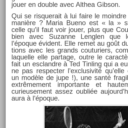
jouer en doub­le avec Al­thea Gib­son.
Qui se ris­querait à lui faire le moindre
manière ? Maria Bueno est « la » s
celle qu’il faut voir jouer, plus que Cou
bien avec Suzan­ne Lengl­en que le
l’époque évident. Elle remet au goût du 
tions avec les grands co­uturi­ers, co
laquel­le elle par­tage, outre le caractè
fait un esclandre à Ted Tinl­ing qui a eu
ne pas re­spect­er l’exclusivité qu’elle
un modèle de jupe !), une santé fragil
ex­trême­ment im­por­tante et haute­m
curieuse­ment assez oubliée aujourd’
aura à l’époque.