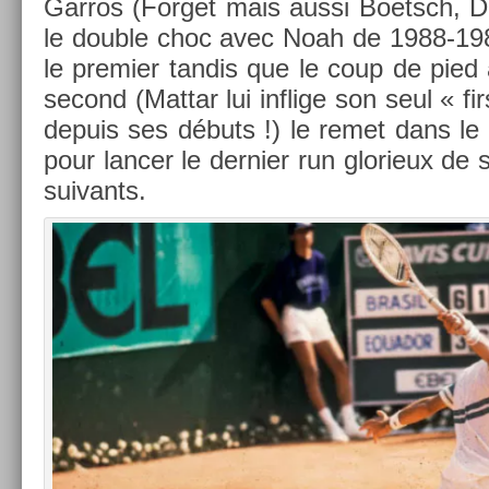
Garros (For­get mais aussi Boetsch, De­la
le doub­le choc avec Noah de 1988-19
le pre­mi­er tan­dis que le coup de pied
second (Mat­tar lui in­flige son seul « fi
de­puis ses débuts !) le remet dans l
pour lanc­er le de­rni­er run glorieux de
suivants.