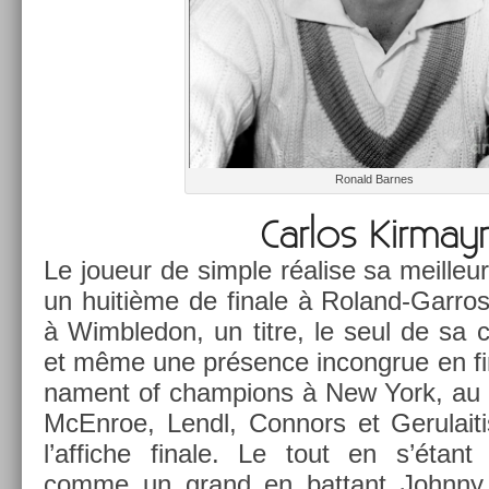
Ronald Bar­nes
Car­los Kir­mayr
Le joueur de sim­ple réalise sa meil­le
un huitième de fin­ale à Roland-Garros,
à Wimbledon, un titre, le seul de sa c
et même une présence in­congrue en fi
na­ment of champ­ions à New York, au 
McEn­roe, Lendl, Con­nors et Gerulait
l’af­fiche fin­ale. Le tout en s’étant
comme un grand en bat­tant Johnny