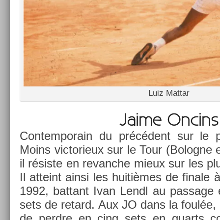
Luiz Mat­tar
Jaime On­cins
Con­tem­porain du précédent sur le pl
Moins vic­torieux sur le Tour (Bolog­ne
il résiste en re­vanche mieux sur les p
Il at­teint ainsi les huitièmes de fin­al
1992, bat­tant Ivan Lendl au pas­sage 
sets de re­tard. Aux JO dans la foulée,
de per­dre en cinq sets en quarts con