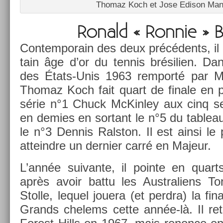
Thomaz Koch et Jose Edison Man­
Ronald « Ron­nie » B
Con­tem­porain des deux précédents, il 
tain âge d’or du ten­nis brésili­en. Da
des États-Unis 1963 re­mporté par M
Thomaz Koch fait quart de fin­ale en p
série n°1 Chuck McKin­ley aux cinq sets
en de­m­ies en sor­tant le n°5 du tab­lea
le n°3 De­nnis Ralston. Il est ainsi le p
at­teindre un de­rni­er carré en Majeur.
L’année suivan­te, il poin­te en quar
après avoir battu les Australiens T
Stol­le, lequel jouera (et per­dra) la fin­
Grands chelems cette année-là. Il ret