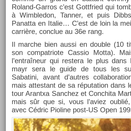
Roland-Garros c’est Gottfried qui tom
à Wimbledon, Tann­er, et puis Dibbs 
Panat­ta en Italie… C’est de loin la me
carrière, con­clue au 36e rang.
Il marche bien aussi en doub­le (10 ti
son com­pat­riote Cas­sio Motta). Mais
l’entraîneur qui re­stera le plus dans
mayr sera le guide de tous les su
Sabatini, avant d’aut­res col­labora­ti
mais at­testant de sa réputa­tion dans 
tour Arantxa Sanchez et Con­chita Mar­ti
mais sûr que si, vous l’aviez oublié,
avec Cédric Pioline post-US Open 199