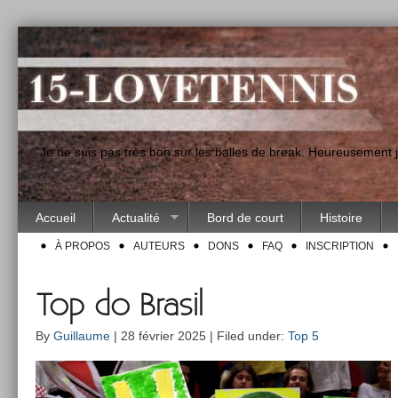
"Je ne suis pas très bon sur les balles de break. Heureusement
Accueil
Actualité
Bord de court
Histoire
À PROPOS
AUTEURS
DONS
FAQ
INSCRIPTION
Top do Brasil
By
Guillaume
| 28 février 2025 | Filed under:
Top 5