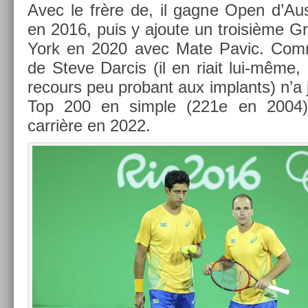
Avec le frère de, il gagne Open d’Au
en 2016, puis y ajoute un troisiè­me 
York en 2020 avec Mate Pavic. Com
de Steve Dar­cis (il en riait lui-même,
re­cours peu pro­bant aux im­plants) n’a
Top 200 en sim­ple (221e en 2004)
carrière en 2022.