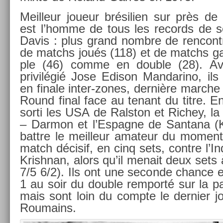
Meil­leur joueur brésili­en sur près de
est l’homme de tous les re­cords de
Davis : plus grand nombre de re­ncontre
de matchs joués (118) et de matchs ga
ple (46) comme en doub­le (28). Ave
privilégié Jose Edison Man­darino, ils
en fin­ale inter-zones, dernière marche
Round final face au tenant du titre. E
sorti les USA de Ralston et Ric­hey, la
– Dar­mon et l’Es­pagne de San­tana (
battre le meil­leur amateur du mo­men
match décisif, en cinq sets, con­tre l’
Krishnan, alors qu’il menait deux sets 
7/5 6/2). Ils ont une secon­de chan­ce
1 au soir du doub­le re­mporté sur la p
mais sont loin du com­pte le de­rni­er j
Roumains.