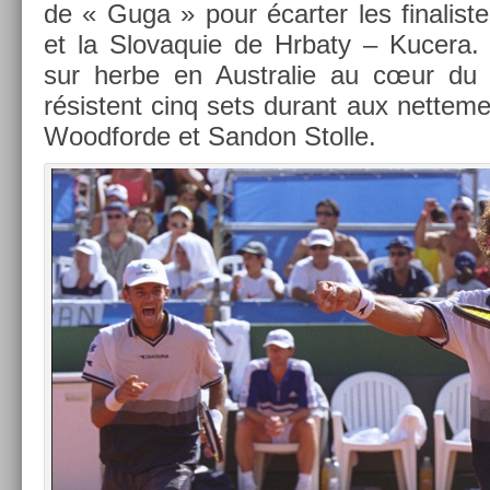
de « Guga » pour écart­er les fin­alis­te
et la Slovaquie de Hrbaty – Kucera.
sur herbe en Australie au cœur du moi
résis­tent cinq sets durant aux net­te­
Wood­forde et San­don Stol­le.