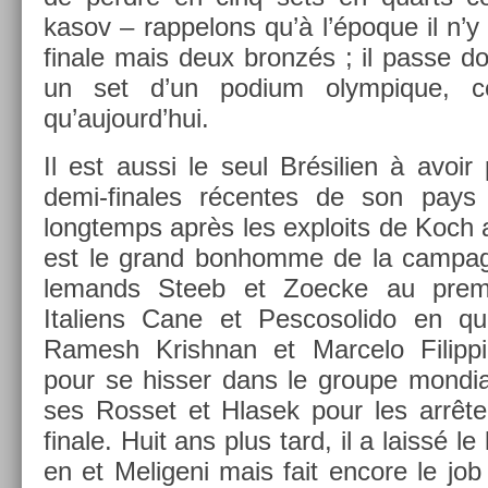
kasov – rap­pelons qu’à l’époque il n’y
fin­ale mais deux bronzés ; il passe don
un set d’un podium olym­pique, c
qu’aujourd’hui.
Il est aussi le seul Brésili­en à avoir
demi-finales récen­tes de son pay
longtemps après les ex­ploits de Koch 
est le grand bon­homme de la cam­pagn
lemands Steeb et Zoec­ke au pre­mi­
Italiens Cane et Pes­cosolido en quar
Ramesh Krishnan et Mar­celo Filip­pi
pour se hiss­er dans le groupe mon­di­al
ses Ros­set et Hlasek pour les arrête
fin­ale. Huit ans plus tard, il a laissé l
en et Meligeni mais fait en­core le job