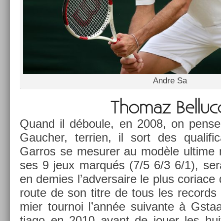
Andre Sa
Thomaz Be­lluc­
Quand il déboule, en 2008, on pense 
Gauch­er, ter­ri­en, il sort des qualif
Garros se mesur­er au modèle ul­time na
ses 9 jeux marqués (7/5 6/3 6/1), ser
en de­m­ies l’ad­versaire le plus cor­iace
route de son titre de tous les re­cords
mi­er tour­noi l’année suivan­te à Gsta
tiago en 2010 avant de jouer les huit