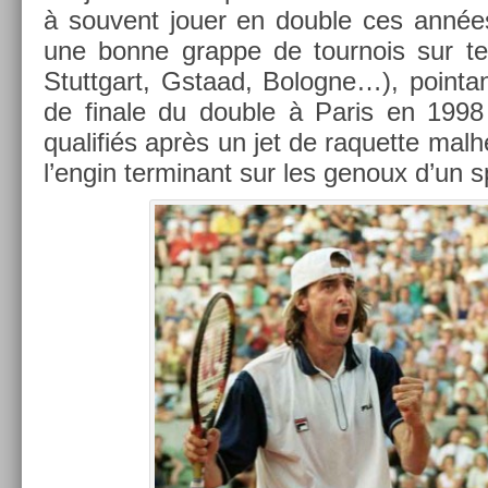
à souvent jouer en doub­le ces années-
une bonne grap­pe de tour­nois sur terr
Stuttgart, Gstaad, Bolog­ne…), poin­t
de fin­ale du doub­le à Paris en 1998
qualifiés après un jet de raquet­te mal­
l’engin ter­minant sur les genoux d’un sp