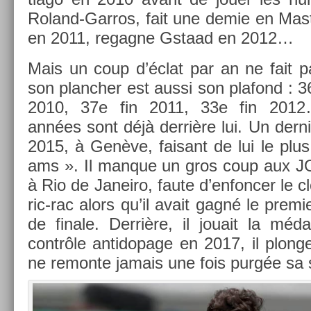
Roland-Garros, fait une demie en Mast
en 2011, re­gag­ne Gstaad en 2012…
Mais un coup d’éclat par an ne fait p
son planch­er est aussi son plafond : 3
2010, 37e fin 2011, 33e fin 2012
années sont déjà derrière lui. Un de­rni­
2015, à Genève, faisant de lui le plus
ams ». Il man­que un gros coup aux JO
à Rio de Janeiro, faute d’en­fonc­er le 
ric-rac alors qu’il avait gagné le pre­mi
de fin­ale. Derrière, il jouait la méda
contrôle anti­dopage en 2017, il plon­g
ne re­mon­te jamais une fois purgée sa s