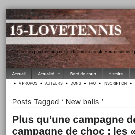
"Je ne suis pas très bon sur les balles de break. Heureusement
Accueil
Actualité
Bord de court
Histoire
À PROPOS
AUTEURS
DONS
FAQ
INSCRIPTION
Posts Tagged ‘ New balls ’
Plus qu’une campagne d
campagne de choc : les «