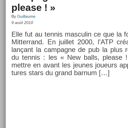
please ! »
By
Guillaume
9 août 2010
Elle fut au ten­nis mas­culin ce que la for
Mit­terrand. En juil­let 2000, l’ATP créa
lançant la cam­pagne de pub la plus réu
du ten­nis : les « New balls, please ! 
mettre en avant les jeunes joueurs app
tures stars du grand bar­num […]