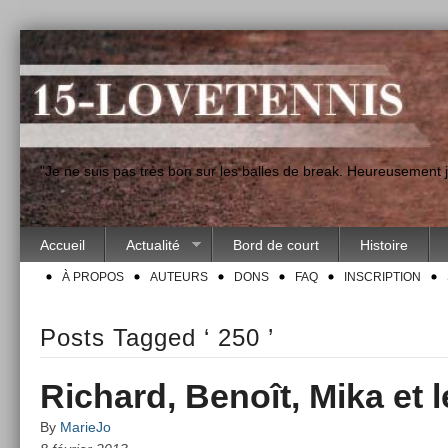
"Je ne suis pas très bon sur les balles de break. Heureusement
Accueil
Actualité
Bord de court
Histoire
À PROPOS
AUTEURS
DONS
FAQ
INSCRIPTION
Posts Tagged ‘ 250 ’
Richard, Benoît, Mika et 
By
MarieJo