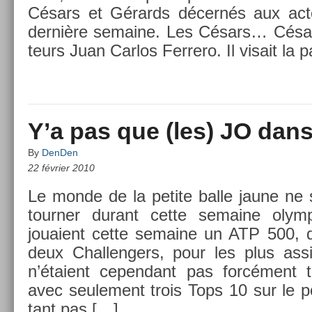
Césars et Gérards décernés aux ac­t
dernière semaine. Les Césars… César 
teurs Juan Car­los Fer­rero. Il visait la 
Y’a pas que (les) JO dans 
By
DenDen
22 février 2010
Le monde de la petite balle jaune ne 
tourn­er durant cette semaine olym­
jouaient cette semaine un ATP 500,
deux Chal­leng­ers, pour les plus as­s
n’étaient cepen­dant pas forcément 
avec seule­ment trois Tops 10 sur le p
tant pas […]