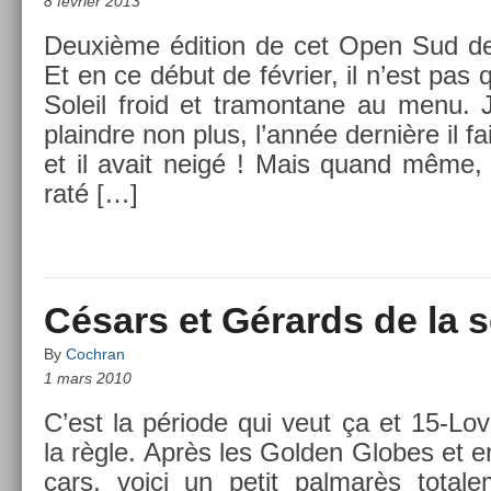
8 février 2013
Deuxième édi­tion de cet Open Sud de
Et en ce début de février, il n’est pas q
Sol­eil froid et tramon­tane au menu.
plaindre non plus, l’année dernière il fais
et il avait neigé ! Mais quand même,
raté […]
Césars et Gérards de la 
By
Cochran
1 mars 2010
C’est la période qui veut ça et 15-Lo
la règle. Après les Gold­en Globes et e
cars, voici un petit pal­marès totale­m