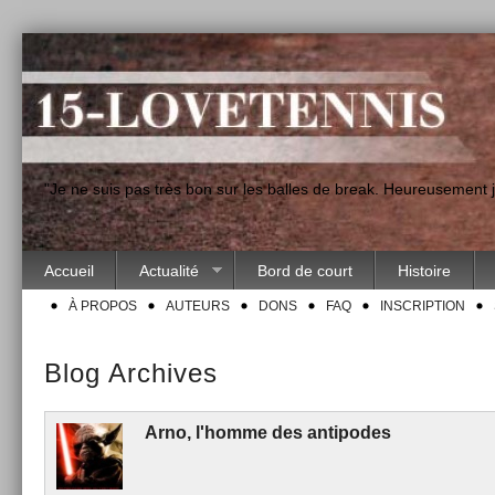
"Je ne suis pas très bon sur les balles de break. Heureusement
Accueil
Actualité
Bord de court
Histoire
À PROPOS
AUTEURS
DONS
FAQ
INSCRIPTION
Blog Archives
Arno, l'homme des antipodes