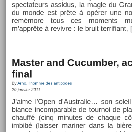
spec­tateurs as­sidus, la magie du Gr
du monde est prête à opérer une nou
remémore tous ces mo­ments mer­
m’apprête à re­viv­re : le bruit ter­rifiant,
Master and Cucumber, acte
final
By
Arno, l'homme des antipodes
29 janvier 2011
J’aime l’Open d’Australie… son sol­ei
bian­ce in­com­par­able de tour­noi de pl
chauffé (cinq minutes de chaque cô
imbibé (laiss­er marin­er dans la bière