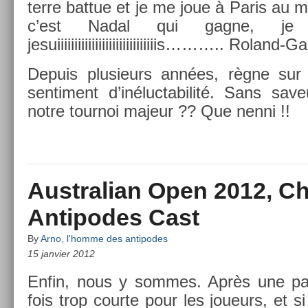
terre bat­tue et je me joue à Paris au mo
c’est Nadal qui gagne, je
jesuiiiiiiiiiiiiiiiiiiiiiiiiiiiiis……….. Roland-Ga
De­puis plusieurs années, règne sur
sen­ti­ment d’inéluc­tabilité. Sans sa
notre tour­noi majeur ?? Que nenni !!
Australian Open 2012, Cha
Antipodes Cast
By
Arno, l'homme des antipodes
15 janvier 2012
Enfin, nous y som­mes. Après une pau
fois trop co­ur­te pour les joueurs, et s