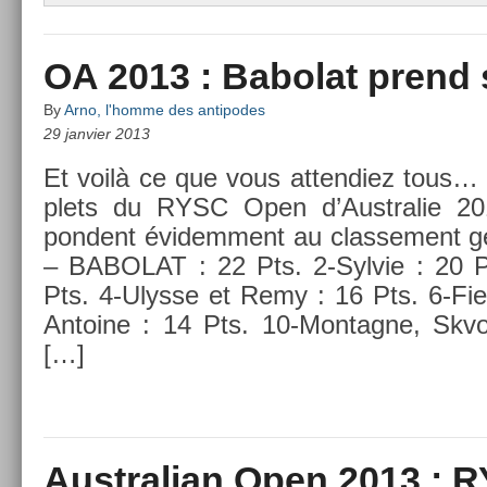
OA 2013 : Babolat prend
By
Arno, l'homme des antipodes
29 janvier 2013
Et voilà ce que vous at­tendiez tous… 
plets du RYSC Open d’Australie 2013
pondent évidem­ment au clas­se­ment g
– BABOLAT : 22 Pts. 2-Sylvie : 20 P
Pts. 4-Ulysse et Remy : 16 Pts. 6-Fie
An­toine : 14 Pts. 10-Montagne, Skvor
[…]
Australian Open 2013 : 