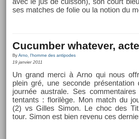
avec le jus de cuis­son), son court bl
ses matches de folie ou la no­tion du me
Cucumber whatever, acte 
By
Arno, l'homme des antipodes
19 janvier 2011
Un grand merci à Arno qui nous offr
plein gré, une secon­de présen­ta­tio
journée australe. Ses com­men­taires 
ten­tants : florilège. Mon match du jo
(2) vs Gil­les Simon. Le choc des T
tour. Simon est bien re­venu ces de­rni­